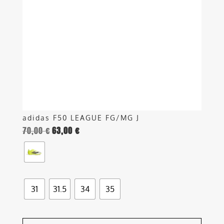
opzioni
possono
essere
scelte
nella
pagina
del
prodotto
adidas F50 LEAGUE FG/MG J
70,00
€
63,00
€
31
31.5
34
35