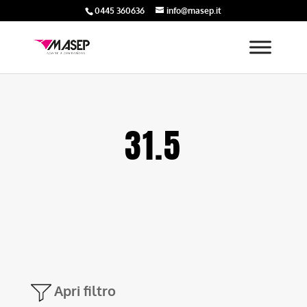
0445 360636
info@masep.it
31.5
Apri filtro