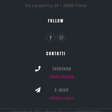
Via Lampertico, 24 – 36016 Thiene
FOLLOW
CONTATTI
Telefono

0445 360636
E-mail

info@masep.it