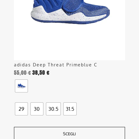
possono
essere
scelte
nella
pagina
del
prodotto
adidas Deep Threat Primeblue C
55,00
€
38,50
€
29
30
30.5
31.5
SCEGLI