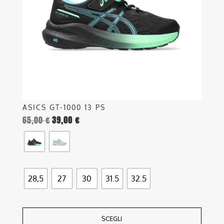
possono
essere
scelte
nella
pagina
del
prodotto
ASICS GT-1000 13 PS
65,00
€
39,00
€
28,5
27
30
31.5
32.5
SCEGLI