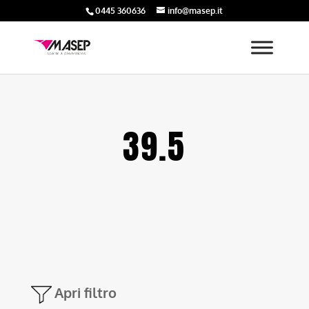
0445 360636
info@masep.it
39.5
Apri filtro