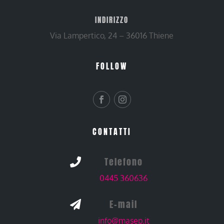
INDIRIZZO
Via Lampertico, 24 – 36016 Thiene
FOLLOW
CONTATTI
Telefono

0445 360636
E-mail

info@masep.it