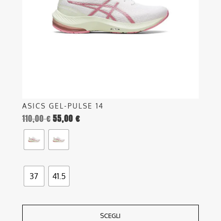
possono
essere
scelte
nella
pagina
del
prodotto
ASICS GEL-PULSE 14
110,00
€
55,00
€
37
41.5
SCEGLI