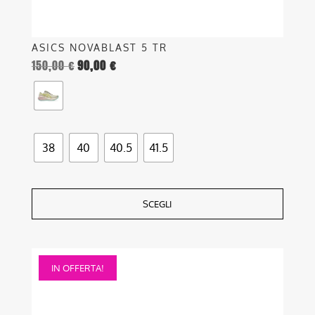
prodotto
ASICS NOVABLAST 5 TR
150,00
€
90,00
€
38
40
40.5
41.5
SCEGLI
Questo
IN OFFERTA!
prodotto
ha
più