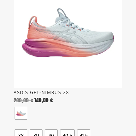
più
varianti.
Le
opzioni
possono
essere
scelte
nella
pagina
del
prodotto
ASICS GEL-NIMBUS 28
200,00
€
140,00
€
38
39
40
40.5
41.5