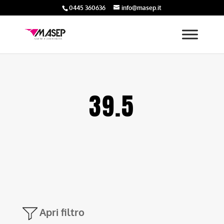
0445 360636
info@masep.it
39.5
Apri filtro