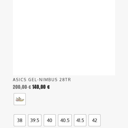
varianti.
Le
opzioni
possono
essere
scelte
nella
pagina
del
prodotto
ASICS GEL-NIMBUS 28TR
200,00
€
140,00
€
38
39.5
40
40.5
41.5
42