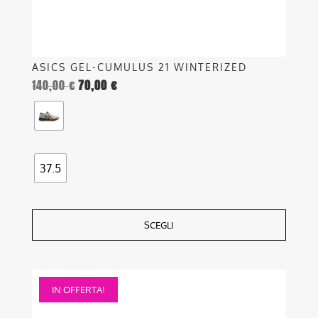
del
prodotto
ASICS GEL-CUMULUS 21 WINTERIZED
140,00
€
70,00
€
37.5
SCEGLI
Questo
IN OFFERTA!
prodotto
ha