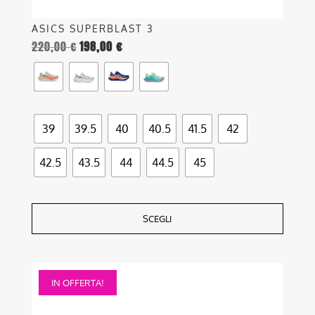
ASICS SUPERBLAST 3
220,00
€
198,00
€
39
39.5
40
40.5
41.5
42
42.5
43.5
44
44.5
45
SCEGLI
Questo
IN OFFERTA!
prodotto
ha