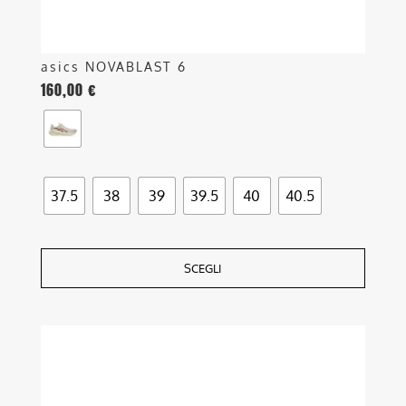
prodotto
asics NOVABLAST 6
160,00
€
37.5
38
39
39.5
40
40.5
SCEGLI
Questo
prodotto
ha
più