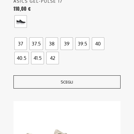
ASICS GEL-PULSE 17
110,00
€
37
37.5
38
39
39.5
40
40.5
41.5
42
SCEGLI
Questo
prodotto
ha
più
varianti.