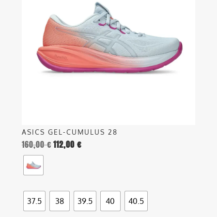
varianti.
Le
opzioni
possono
essere
scelte
nella
pagina
del
prodotto
ASICS GEL-CUMULUS 28
160,00
€
112,00
€
37.5
38
39.5
40
40.5