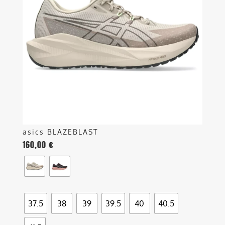
Le
opzioni
possono
essere
scelte
nella
pagina
del
prodotto
asics BLAZEBLAST
160,00
€
37.5
38
39
39.5
40
40.5