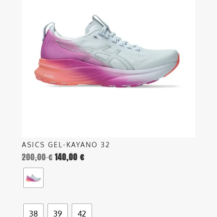
più
varianti.
Le
opzioni
possono
essere
scelte
nella
pagina
del
prodotto
ASICS GEL-KAYANO 32
200,00
€
140,00
€
38
39
42