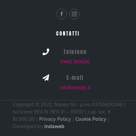
CONTATTI
Telefono

0445 360636
E-mail

info@masep.it
Copyright © 2022. Masep Srl - p.iva 03755620246 |
Iscrizione REA N. REA VI – 351317 | cap. soc. €
10.000,00 |
Privacy Policy
|
Cookie Policy
|
Developed by
Indaweb