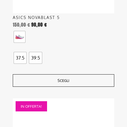
prodotto
ASICS NOVABLAST 5
150,00
€
90,00
€
37.5
39.5
SCEGLI
Questo
IN OFFERTA!
prodotto
ha
più