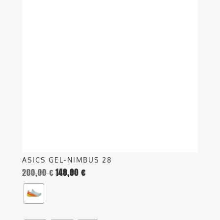
ha
più
varianti.
Le
opzioni
possono
essere
scelte
nella
pagina
del
prodotto
ASICS GEL-NIMBUS 28
200,00
€
140,00
€