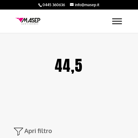
0445 360636
info@masep.it
44,5
Apri filtro