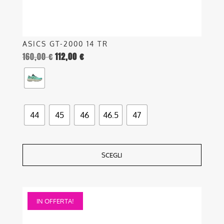
del
prodotto
ASICS GT-2000 14 TR
160,00
€
112,00
€
44
45
46
46.5
47
SCEGLI
Questo
IN OFFERTA!
prodotto
ha