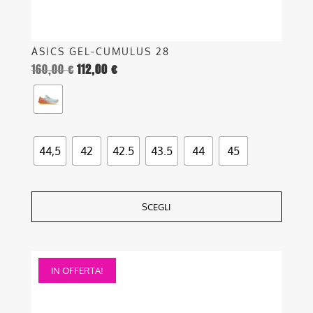
prodotto
ASICS GEL-CUMULUS 28
160,00
€
112,00
€
44,5
42
42.5
43.5
44
45
SCEGLI
Questo
IN OFFERTA!
prodotto
ha
più