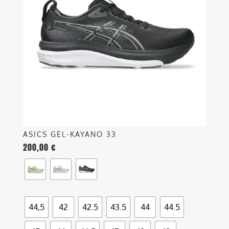
Le
opzioni
possono
essere
scelte
nella
pagina
del
prodotto
ASICS GEL-KAYANO 33
200,00
€
44,5
42
42.5
43.5
44
44.5