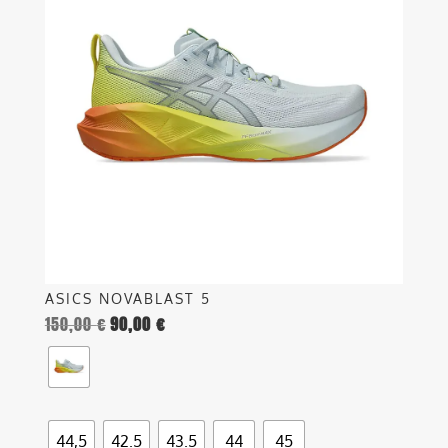
più
varianti.
Le
opzioni
possono
essere
scelte
nella
pagina
del
prodotto
ASICS NOVABLAST 5
150,00
€
90,00
€
44,5
42.5
43.5
44
45