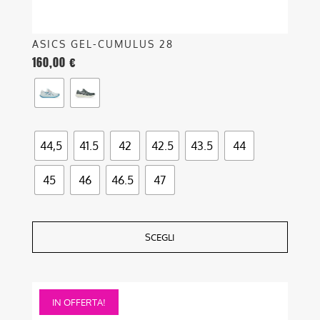
prodotto
ASICS GEL-CUMULUS 28
160,00
€
44,5
41.5
42
42.5
43.5
44
45
46
46.5
47
SCEGLI
Questo
IN OFFERTA!
prodotto