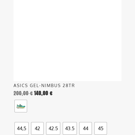
varianti.
Le
opzioni
possono
essere
scelte
nella
pagina
del
prodotto
ASICS GEL-NIMBUS 28TR
200,00
€
140,00
€
44,5
42
42.5
43.5
44
45