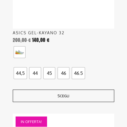
pagina
del
prodotto
ASICS GEL-KAYANO 32
200,00
€
140,00
€
44,5
44
45
46
46.5
SCEGLI
Questo
IN OFFERTA!
prodotto