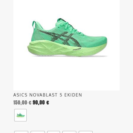
ha
più
varianti.
Le
opzioni
possono
essere
scelte
nella
pagina
del
prodotto
ASICS NOVABLAST 5 EKIDEN
150,00
€
90,00
€