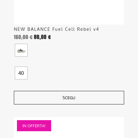
del
prodotto
NEW BALANCE Fuel Cell Rebel v4
160,00
€
80,00
€
40
SCEGLI
Questo
IN OFFERTA!
prodotto
ha