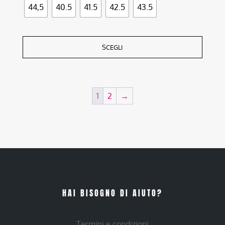
44,5
40.5
41.5
42.5
43.5
SCEGLI
1
2
→
HAI BISOGNO DI AIUTO?
Termini e condizioni