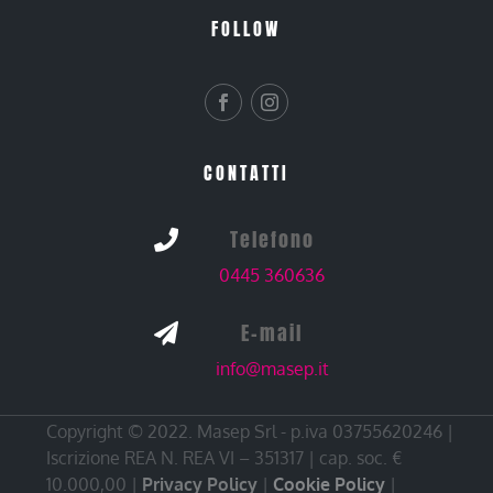
FOLLOW
CONTATTI
Telefono

0445 360636
E-mail

info@masep.it
Copyright © 2022. Masep Srl - p.iva 03755620246 |
Iscrizione REA N. REA VI – 351317 | cap. soc. €
10.000,00 |
Privacy Policy
|
Cookie Policy
|