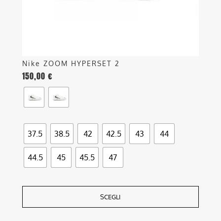
nella
pagina
del
prodotto
Nike ZOOM HYPERSET 2
150,00
€
37.5
38.5
42
42.5
43
44
44.5
45
45.5
47
SCEGLI