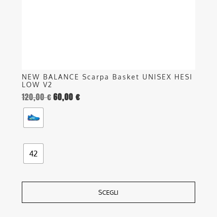
scelte
nella
pagina
del
prodotto
NEW BALANCE Scarpa Basket UNISEX HESI
LOW V2
120,00
€
60,00
€
42
SCEGLI