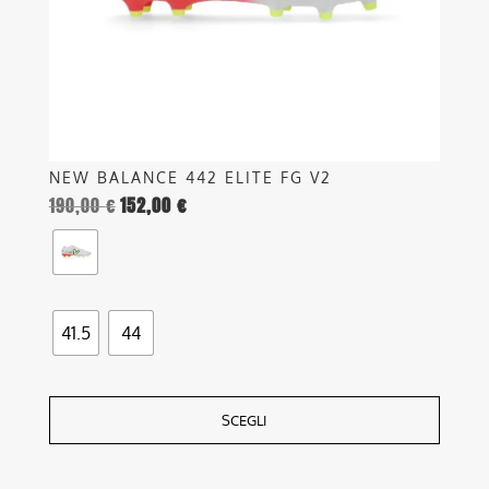
scelte
nella
pagina
del
prodotto
NEW BALANCE 442 ELITE FG V2
190,00
€
152,00
€
41.5
44
SCEGLI