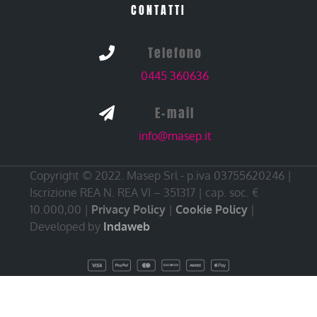
CONTATTI
Telefono

0445 360636
E-mail

info@masep.it
Copyright © 2022. Masep Srl - p.iva 03755620246 |
Iscrizione REA N. REA VI – 351317 | cap. soc. €
10.000,00 |
Privacy Policy
|
Cookie Policy
|
Developed by
Indaweb