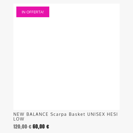
Questo
IN OFFERTA!
prodotto
ha
più
varianti.
Le
opzioni
possono
essere
scelte
nella
pagina
del
prodotto
NEW BALANCE Scarpa Basket UNISEX HESI
LOW
120,00
€
60,00
€