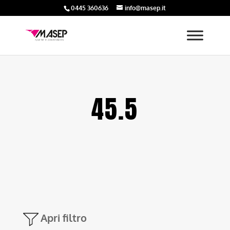
0445 360636
info@masep.it
45.5
Apri filtro