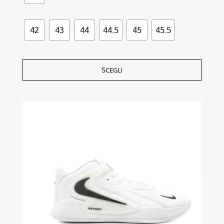
42
43
44
44.5
45
45.5
SCEGLI
Questo
prodotto
ha
più
varianti.
Le
opzioni
possono
essere
scelte