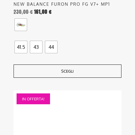
NEW BALANCE FURON PRO FG V7+ MP1
230,00
€
161,00
€
41.5
43
44
SCEGLI
Questo
IN OFFERTA!
prodotto
ha
più
varianti.
Le