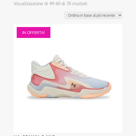
Ordina
Visualizzazione di 49-60 di 70 risultati
in
base
al
Questo
più
IN OFFERTA!
prodotto
recente
ha
più
varianti.
Le
opzioni
possono
essere
scelte
nella
pagina
del
prodotto