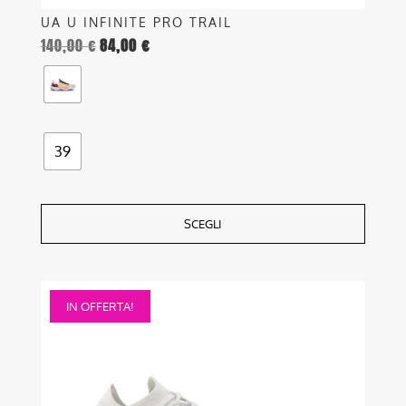
UA U INFINITE PRO TRAIL
140,00
€
84,00
€
39
SCEGLI
Questo
IN OFFERTA!
prodotto
ha
più
varianti.
Le