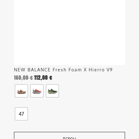
opzioni
possono
essere
scelte
nella
pagina
del
prodotto
NEW BALANCE Fresh Foam X Hierro V9
160,00
€
112,00
€
47
SCEGLI