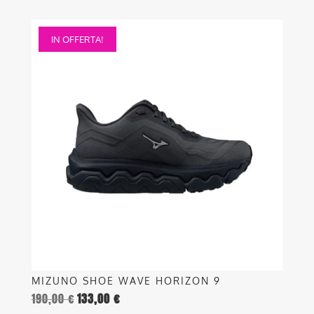
Questo
IN OFFERTA!
prodotto
ha
più
varianti.
Le
opzioni
possono
essere
scelte
nella
pagina
del
prodotto
MIZUNO SHOE WAVE HORIZON 9
190,00
€
133,00
€