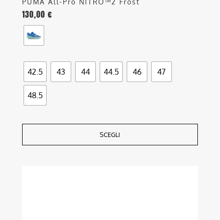
PUMA All-Pro NITRO™2 Frost
130,00
€
42.5
43
44
44.5
46
47
48.5
SCEGLI
Questo
prodotto
ha
più
varianti.