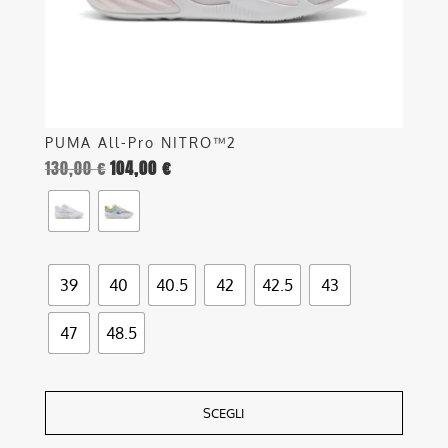
nella
pagina
del
prodotto
PUMA All-Pro NITRO™2
130,00
€
104,00
€
39
40
40.5
42
42.5
43
47
48.5
SCEGLI