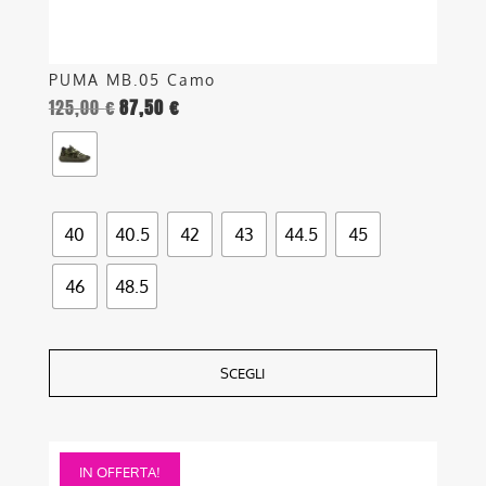
prodotto
PUMA MB.05 Camo
125,00
€
87,50
€
40
40.5
42
43
44.5
45
46
48.5
SCEGLI
Questo
IN OFFERTA!
prodotto