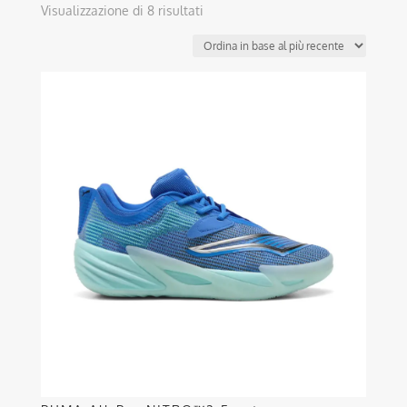
Ordina
Visualizzazione di 8 risultati
in
base
al
Questo
più
prodotto
recente
ha
più
varianti.
Le
opzioni
possono
essere
scelte
nella
pagina
del
prodotto