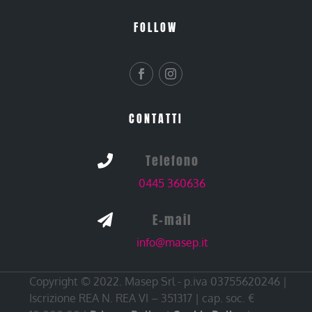
FOLLOW
CONTATTI
Telefono

0445 360636
E-mail

info@masep.it
Copyright © 2022. Masep Srl - p.iva 03755620246 |
Iscrizione REA N. REA VI – 351317 | cap. soc. €