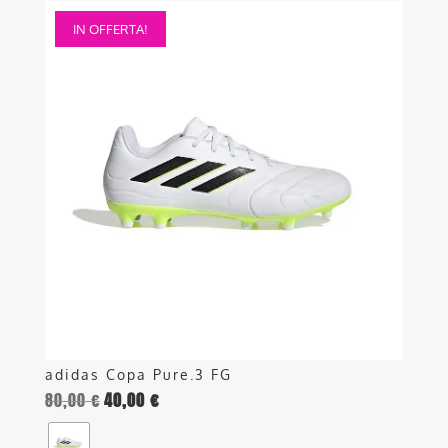
Questo
IN OFFERTA!
prodotto
ha
più
varianti.
Le
opzioni
possono
essere
scelte
nella
pagina
del
prodotto
adidas Copa Pure.3 FG
80,00
€
40,00
€