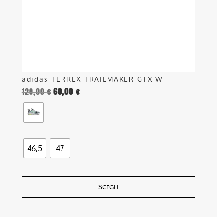
scelte
nella
pagina
del
prodotto
adidas TERREX TRAILMAKER GTX W
120,00
€
60,00
€
46,5
47
SCEGLI