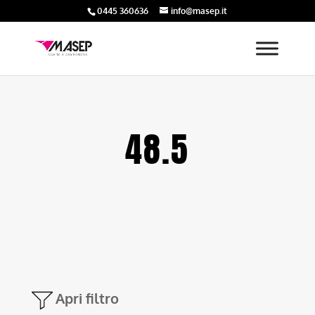
0445 360636
info@masep.it
48.5
Apri filtro