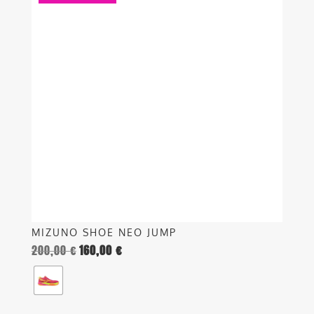
ha
più
varianti.
Le
opzioni
possono
essere
scelte
nella
pagina
del
prodotto
MIZUNO SHOE NEO JUMP
200,00
€
160,00
€