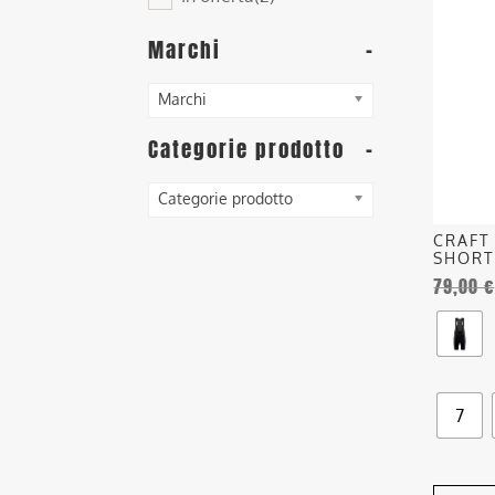
ha
più
Marchi
-
varianti
Le
Marchi
opzioni
posson
Categorie prodotto
-
essere
scelte
Categorie prodotto
nella
CRAFT
pagina
SHORT
del
79,00
€
prodott
7