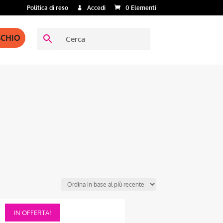
Politica di reso
Accedi
0 Elementi
SCHIO
Questo
IN OFFERTA!
prodotto