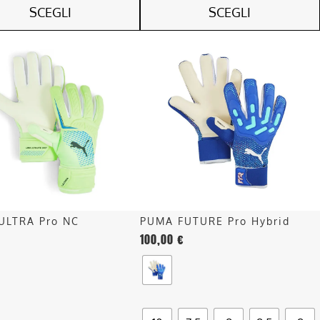
SCEGLI
SCEGLI
Questo
o
prodotto
ha
più
.
varianti.
Le
opzioni
o
possono
essere
scelte
nella
ULTRA Pro NC
PUMA FUTURE Pro Hybrid
pagina
100,00
€
del
o
prodotto