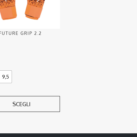
o
FUTURE GRIP 2.2
o
9,5
SCEGLI