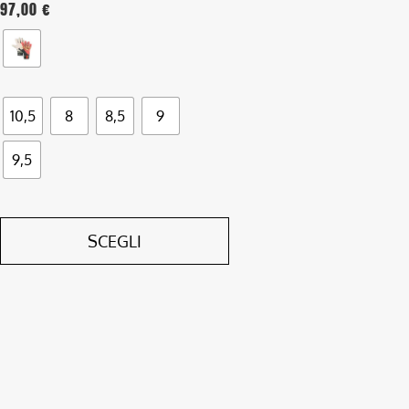
97,00
€
del
prodotto
10,5
8
8,5
9
9,5
SCEGLI