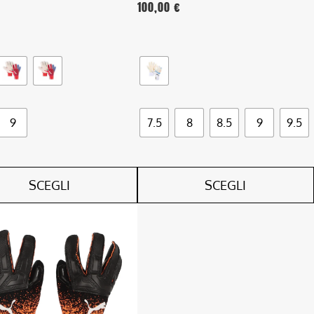
100,00
€
del
o
prodotto
9
7.5
8
8.5
9
9.5
SCEGLI
SCEGLI
o
.