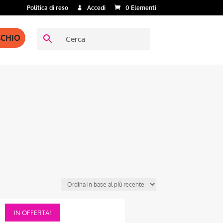
Politica di reso
Accedi
0 Elementi
SCHIO
Questo
IN OFFERTA!
prodotto