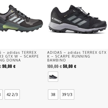
ha
più
più
recente
.
varianti.
Le
opzioni
o
possono
essere
scelte
nella
S – adidas TERREX
ADIDAS – adidas TERREX GTX
pagina
R3 GTX W – SCARPE
K – SCARPE RUNNING
del
NG DONNA
BAMBINO
€
90,00
€
100,00
€
50,00
€
o
prodotto
3
42 2/3
38
39 1/3