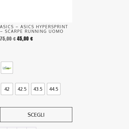
possono
essere
scelte
nella
ASICS – ASICS HYPERSPRINT
pagina
– SCARPE RUNNING UOMO
del
75,00
€
45,00
€
prodotto
42
42.5
43.5
44.5
SCEGLI