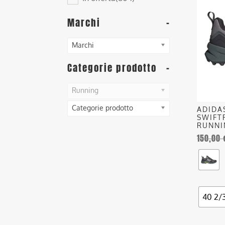
ha
più
Marchi
-
varianti
Le
Marchi
opzioni
posson
Categorie prodotto
-
essere
scelte
Running
nella
Categorie prodotto
ADIDA
pagina
SWIFT
del
RUNNI
150,00
prodott
40 2/