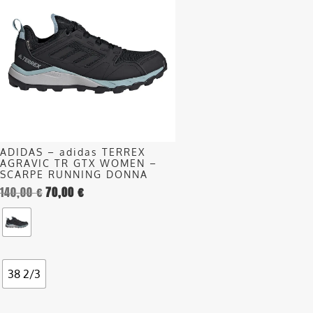
ha
più
varianti.
Le
opzioni
possono
essere
scelte
nella
ADIDAS – adidas TERREX
pagina
AGRAVIC TR GTX WOMEN –
del
SCARPE RUNNING DONNA
140,00
€
70,00
€
prodotto
38 2/3