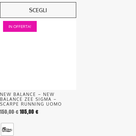
SCEGLI
Questo
IN OFFERTA!
prodotto
ha
più
varianti.
Le
opzioni
possono
essere
scelte
nella
NEW BALANCE – NEW
BALANCE ZEE SIGMA –
pagina
SCARPE RUNNING UOMO
del
150,00
€
105,00
€
prodotto