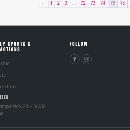
←
1
2
3
…
72
73
74
75
76
EP SPORTS &
FOLLOW
MOTIONS
siamo
atti
 di stato
RIZZO
Lampertico, 24 – 36016
ne