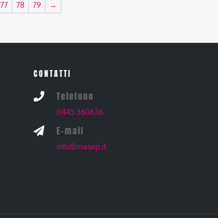
77
78
79
→
CONTATTI
Telefono

0445 360636
E-mail

info@masep.it