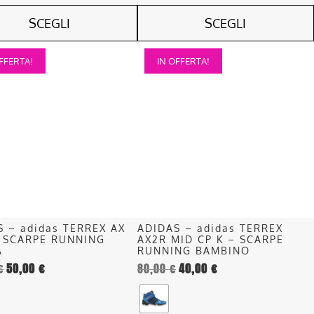
SCEGLI
SCEGLI
Questo
FFERTA!
IN OFFERTA!
o
prodotto
ha
più
.
varianti.
Le
opzioni
o
possono
essere
scelte
nella
S – adidas TERREX AX
ADIDAS – adidas TERREX
pagina
 SCARPE RUNNING
AX2R MID CP K – SCARPE
del
A
RUNNING BAMBINO
€
50,00
€
80,00
€
40,00
€
o
prodotto