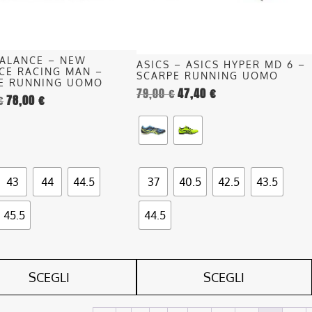
o
possono
essere
scelte
nella
ALANCE – NEW
ASICS – ASICS HYPER MD 6 –
pagina
CE RACING MAN –
SCARPE RUNNING UOMO
E RUNNING UOMO
del
79,00
€
47,40
€
€
78,00
€
o
prodotto
43
44
44.5
37
40.5
42.5
43.5
45.5
44.5
SCEGLI
SCEGLI