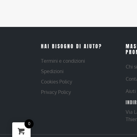
HAI BISOGNO DI AIUTO?
MAS
PRO
Termini e condizioni
Chi 
Spedizioni
Cont
Cookies Policy
Aiuti
Privacy Policy
INDI
Via 
Thie
0