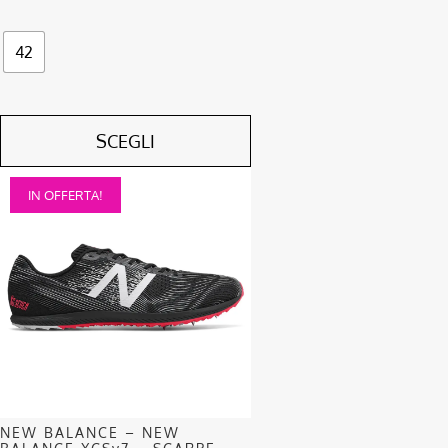
42
SCEGLI
Questo
IN OFFERTA!
prodotto
ha
più
varianti.
Le
opzioni
possono
essere
scelte
nella
NEW BALANCE – NEW
pagina