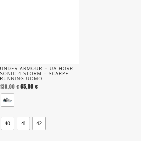
ha
più
varianti.
Le
opzioni
possono
essere
scelte
nella
UNDER ARMOUR – UA HOVR
pagina
SONIC 4 STORM – SCARPE
del
RUNNING UOMO
130,00
€
65,00
€
prodotto
40
41
42