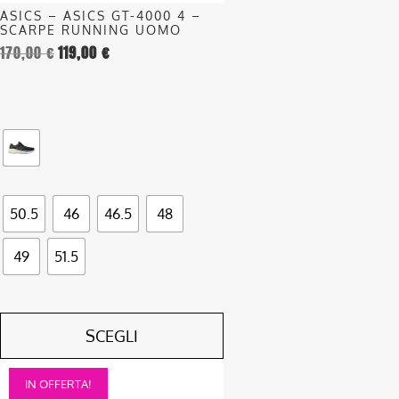
nella
ASICS – ASICS GT-4000 4 –
pagina
SCARPE RUNNING UOMO
del
170,00
€
119,00
€
prodotto
50.5
46
46.5
48
49
51.5
SCEGLI
Questo
IN OFFERTA!
prodotto