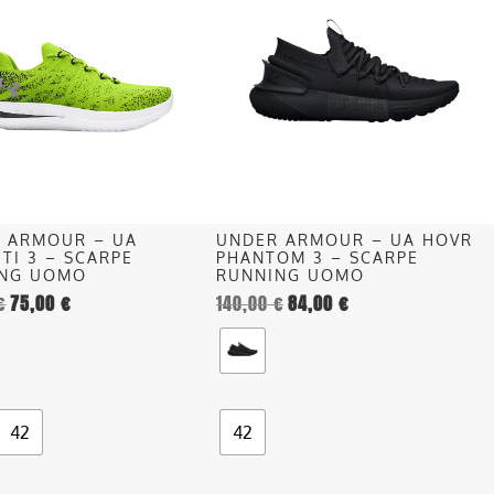
ha
più
più
recente
.
varianti.
Le
opzioni
o
possono
essere
scelte
nella
 ARMOUR – UA
UNDER ARMOUR – UA HOVR
pagina
ITI 3 – SCARPE
PHANTOM 3 – SCARPE
del
ING UOMO
RUNNING UOMO
€
75,00
€
140,00
€
84,00
€
o
prodotto
42
42