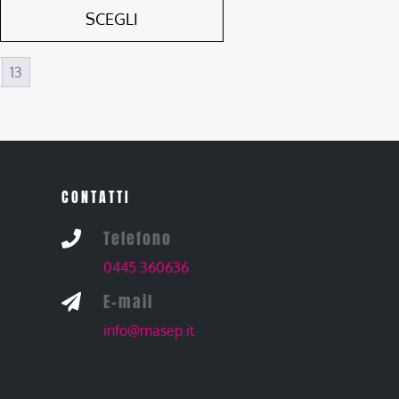
SCEGLI
13
CONTATTI
Telefono

0445 360636
E-mail

info@masep.it