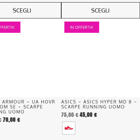
SCEGLI
SCEGLI
Questo
FFERTA!
IN OFFERTA!
o
prodotto
ha
più
.
varianti.
Le
opzioni
o
possono
essere
scelte
nella
 ARMOUR – UA HOVR
ASICS – ASICS HYPER MD 8 –
pagina
OM SE – SCARPE
SCARPE RUNNING UOMO
del
ING UOMO
75,00
€
45,00
€
€
70,00
€
o
prodotto