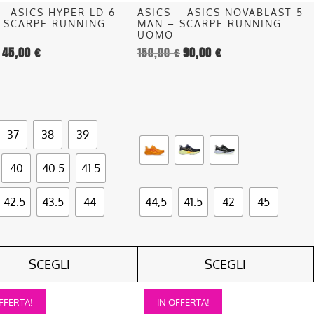
nella
– ASICS HYPER LD 6
ASICS – ASICS NOVABLAST 5
pagina
– SCARPE RUNNING
MAN – SCARPE RUNNING
del
UOMO
45,00
€
150,00
€
90,00
€
o
prodotto
37
38
39
40
40.5
41.5
42.5
43.5
44
44,5
41.5
42
45
SCEGLI
SCEGLI
Questo
FFERTA!
IN OFFERTA!
o
prodotto