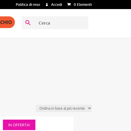
Politica di reso
Accedi
0 Elementi
SCHIO
O
Questo
IN OFFERTA!
prodotto