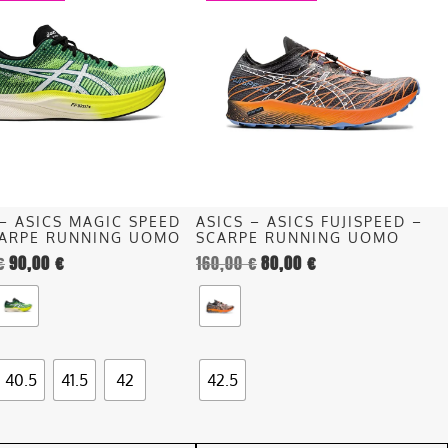
ha
più
.
varianti.
Le
opzioni
o
possono
essere
scelte
nella
 – ASICS MAGIC SPEED
ASICS – ASICS FUJISPEED –
pagina
CARPE RUNNING UOMO
SCARPE RUNNING UOMO
del
€
90,00
€
160,00
€
80,00
€
o
prodotto
40.5
41.5
42
42.5