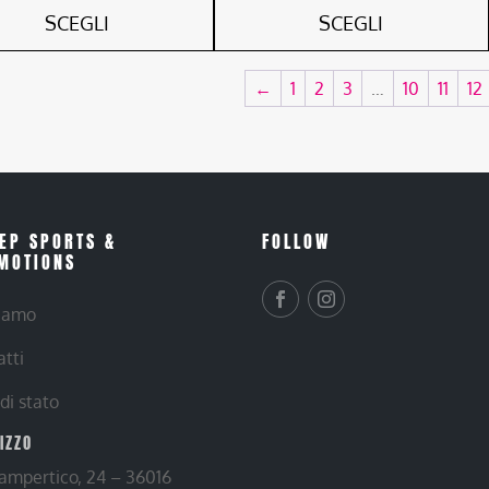
SCEGLI
SCEGLI
←
1
2
3
…
10
11
12
EP SPORTS &
FOLLOW
MOTIONS
siamo
atti
 di stato
RIZZO
Lampertico, 24 – 36016