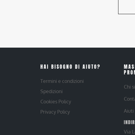
HAI BISOGNO DI AIUTO?
MAS
PRO
Termini e condizioni
Chi 
Spedizioni
Cont
Cookies Policy
Aiuti
Privacy Policy
INDI
Via 