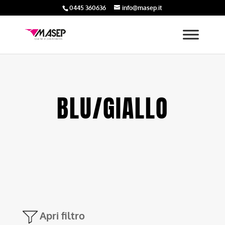
0445 360636
info@masep.it
BLU/GIALLO
Apri filtro