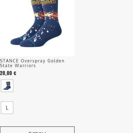
più
varianti.
Le
opzioni
possono
essere
scelte
nella
STANCE Overspray Golden
pagina
State Warriors
del
20,00
€
prodotto
L