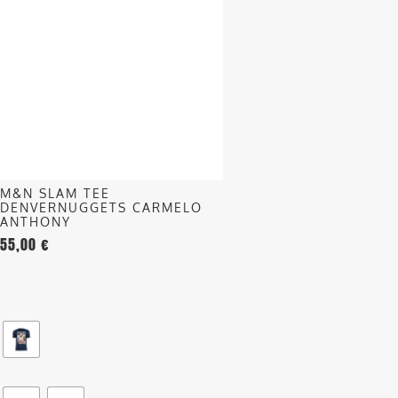
ha
più
varianti.
Le
opzioni
possono
essere
scelte
nella
M&N SLAM TEE
pagina
DENVERNUGGETS CARMELO
del
ANTHONY
55,00
€
prodotto