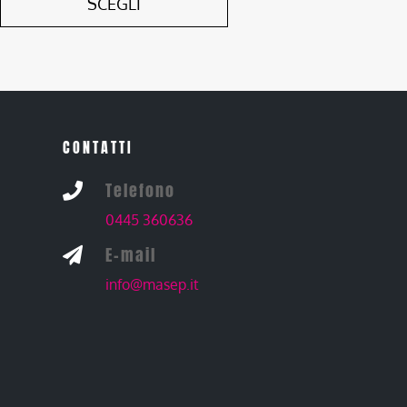
SCEGLI
CONTATTI
Telefono

0445 360636
E-mail

info@masep.it