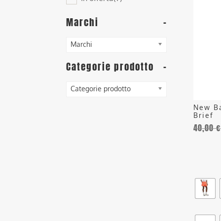
ha
più
Marchi
-
varianti
Le
Marchi
opzioni
posson
Categorie prodotto
-
essere
scelte
Categorie prodotto
nella
New Ba
pagina
Brief
del
40,00
€
prodott