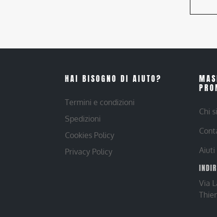
HAI BISOGNO DI AIUTO?
MAS
PRO
Termini e condizioni
Chi 
Spedizioni
Cont
Cookies Policy
Aiuti
Privacy Policy
INDI
Via 
Thie