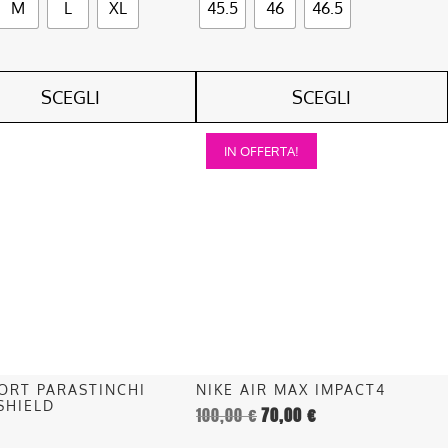
M
L
XL
45.5
46
46.5
SCEGLI
SCEGLI
Questo
IN OFFERTA!
o
prodotto
ha
più
.
varianti.
Le
opzioni
o
possono
essere
scelte
nella
ORT PARASTINCHI
NIKE AIR MAX IMPACT4
pagina
SHIELD
100,00
€
70,00
€
del
o
prodotto