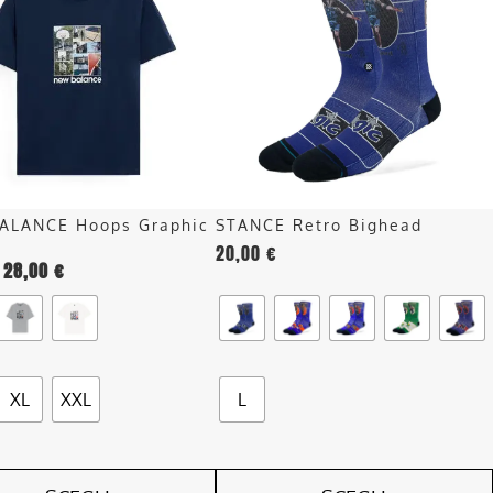
più
.
varianti.
Le
opzioni
o
possono
essere
scelte
nella
ALANCE Hoops Graphic
STANCE Retro Bighead
pagina
t
20,00
€
del
28,00
€
o
prodotto
XL
XXL
L