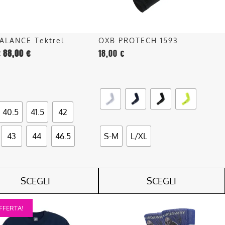
essere
scelte
nella
ALANCE Tektrel
OXB PROTECH 1593
pagina
€
88,00
€
18,00
€
del
o
prodotto
40.5
41.5
42
43
44
46.5
S-M
L/XL
SCEGLI
SCEGLI
Questo
FFERTA!
o
prodotto
ha