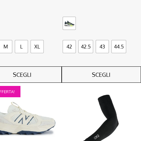
M
L
XL
42
42.5
43
44.5
SCEGLI
SCEGLI
Questo
FFERTA!
o
prodotto
ha
più
.
varianti.
Le
opzioni
o
possono