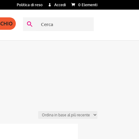
Politica di reso
Accedi
0 Elementi
SCHIO
Questo
prodotto