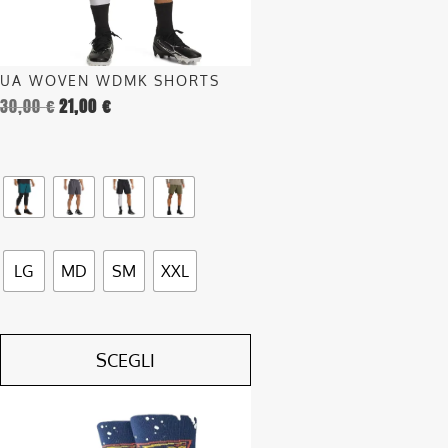
essere
scelte
nella
UA WOVEN WDMK SHORTS
pagina
30,00
€
21,00
€
del
prodotto
LG
MD
SM
XXL
SCEGLI
Questo
prodotto
ha