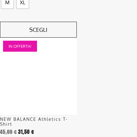
M
XL
SCEGLI
Questo
IN OFFERTA!
prodotto
ha
più
varianti.
Le
opzioni
possono
essere
scelte
nella
NEW BALANCE Athletics T-
pagina
Shirt
del
45,00
€
31,50
€
prodotto