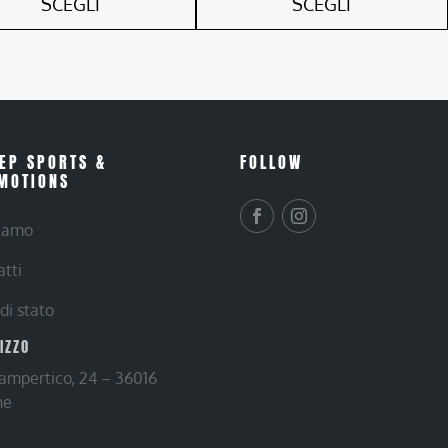
SCEGLI
SCEGLI
EP SPORTS &
FOLLOW
MOTIONS
siamo
atti
 di stato
RIZZO
Lampertico, 24 – 36016
ne