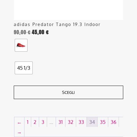
del
prodotto
adidas Predator Tango 19.3 Indoor
90,00
€
45,00
€
45 1/3
SCEGLI
←
1
2
3
…
31
32
33
34
35
36
→