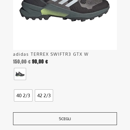
essere
scelte
nella
pagina
del
prodotto
adidas TERREX SWIFTR3 GTX W
150,00
€
90,00
€
40 2/3
42 2/3
SCEGLI