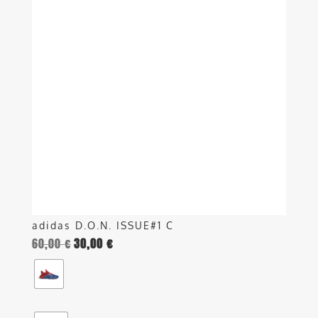
ha
più
varianti.
Le
opzioni
possono
essere
scelte
nella
pagina
del
prodotto
adidas D.O.N. ISSUE#1 C
60,00
€
30,00
€