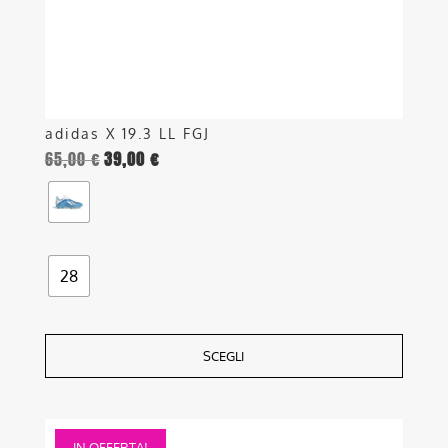
nella
pagina
del
prodotto
adidas X 19.3 LL FGJ
65,00
€
39,00
€
28
SCEGLI
Questo
IN OFFERTA!