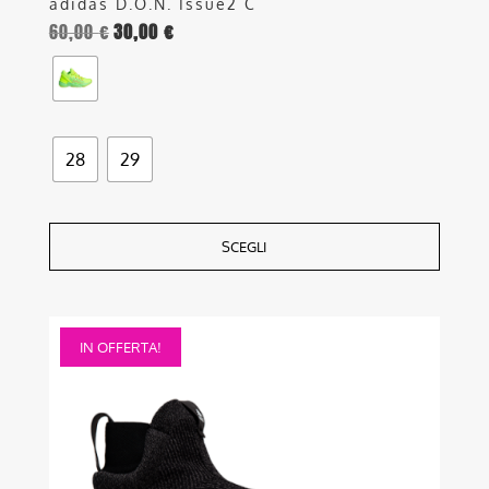
adidas D.O.N. Issue2 C
60,00
€
30,00
€
28
29
SCEGLI
Questo
IN OFFERTA!
prodotto
ha
più
varianti.
Le
opzioni