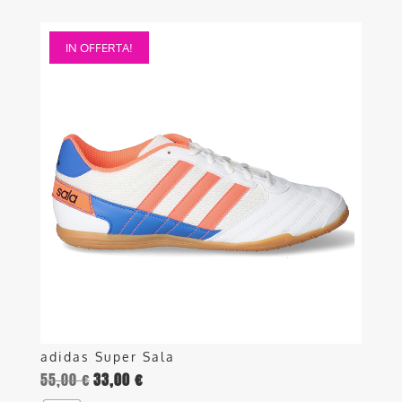
Questo
IN OFFERTA!
prodotto
ha
più
varianti.
Le
opzioni
possono
essere
scelte
nella
pagina
del
prodotto
adidas Super Sala
55,00
€
33,00
€