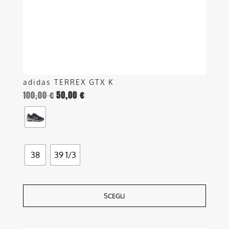
scelte
nella
pagina
del
prodotto
adidas TERREX GTX K
100,00
€
50,00
€
38
39 1/3
SCEGLI