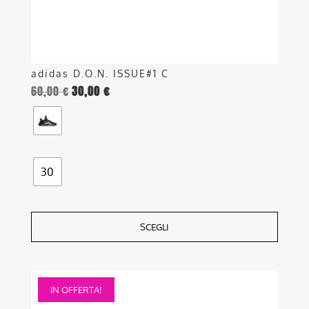
pagina
del
prodotto
adidas D.O.N. ISSUE#1 C
60,00
€
30,00
€
30
SCEGLI
Questo
IN OFFERTA!
prodotto