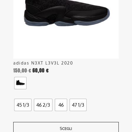
possono
essere
scelte
nella
pagina
del
prodotto
adidas N3XT L3V3L 2020
150,00
€
60,00
€
45 1/3
46 2/3
46
47 1/3
SCEGLI