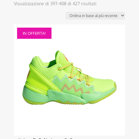
Ordina
Visualizzazione di 397-408 di 427 risultati
in
base
al
Questo
più
IN OFFERTA!
prodotto
recente
ha
più
varianti.
Le
opzioni
possono
essere
scelte
nella
pagina
del
prodotto