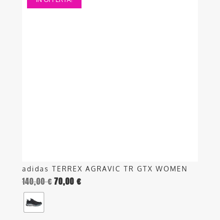
prodotto
ha
più
varianti.
Le
opzioni
possono
essere
scelte
nella
pagina
del
prodotto
adidas TERREX AGRAVIC TR GTX WOMEN
140,00
€
70,00
€