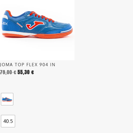
ha
più
varianti.
Le
opzioni
possono
essere
scelte
nella
JOMA TOP FLEX 904 IN
pagina
79,00
€
55,30
€
del
prodotto
40.5