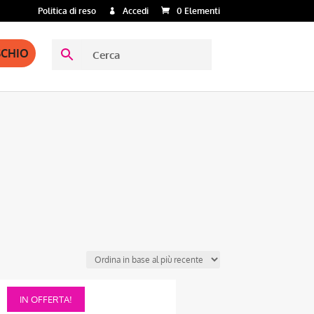
Politica di reso
Accedi
0 Elementi
SCHIO
Questo
IN OFFERTA!
prodotto