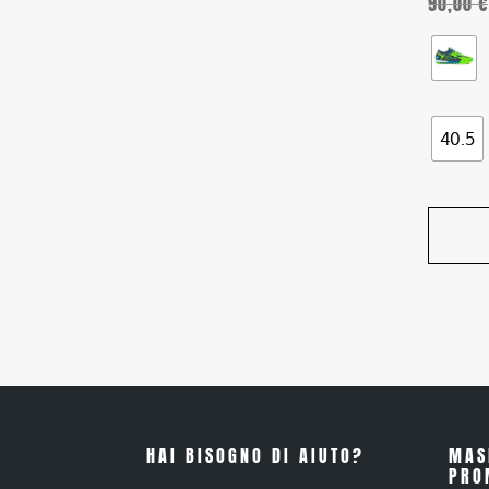
90,00
€
del
prodott
40.5
HAI BISOGNO DI AIUTO?
MAS
PRO