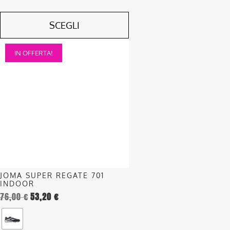
SCEGLI
Questo
IN OFFERTA!
prodotto
ha
più
varianti.
Le
opzioni
possono
essere
scelte
nella
JOMA SUPER REGATE 701
pagina
INDOOR
del
76,00
€
53,20
€
prodotto