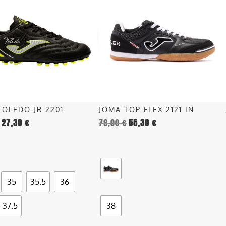
ha
più
più
recente
.
varianti.
Le
opzioni
o
possono
essere
scelte
nella
TOLEDO JR 2201
JOMA TOP FLEX 2121 IN
pagina
27,30
€
79,00
€
55,30
€
del
o
prodotto
35
35.5
36
37.5
38