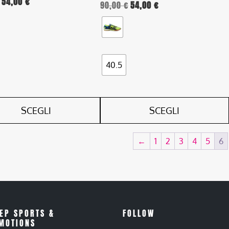
54,00
€
90,00
€
54,00
€
del
o
prodotto
40.5
SCEGLI
SCEGLI
←
1
2
3
4
5
6
EP SPORTS &
FOLLOW
MOTIONS