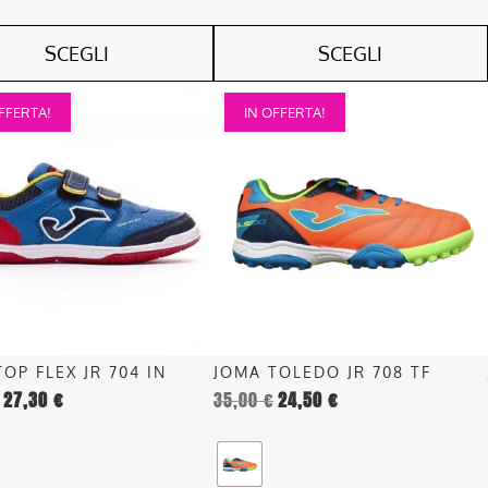
SCEGLI
SCEGLI
Questo
FFERTA!
IN OFFERTA!
o
prodotto
ha
più
.
varianti.
Le
opzioni
o
possono
essere
scelte
nella
OP FLEX JR 704 IN
JOMA TOLEDO JR 708 TF
pagina
27,30
€
35,00
€
24,50
€
del
o
prodotto