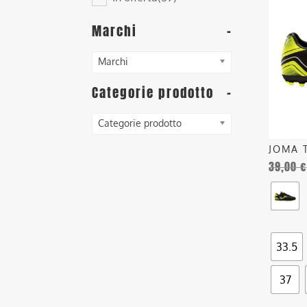
ha
più
Marchi
-
varianti
Le
Marchi
opzioni
posson
Categorie prodotto
-
essere
scelte
Categorie prodotto
nella
JOMA 
pagina
39,00
€
del
prodott
33.5
37