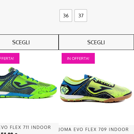
36
37
SCEGLI
SCEGLI
Questo
FFERTA!
IN OFFERTA!
o
prodotto
ha
più
.
varianti.
Le
opzioni
o
possono
essere
scelte
nella
EVO FLEX 711 INDOOR
JOMA EVO FLEX 709 INDOOR
pagina