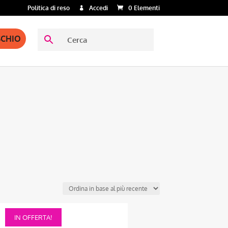
Politica di reso
Accedi
0 Elementi
SCHIO
Questo
IN OFFERTA!
prodotto