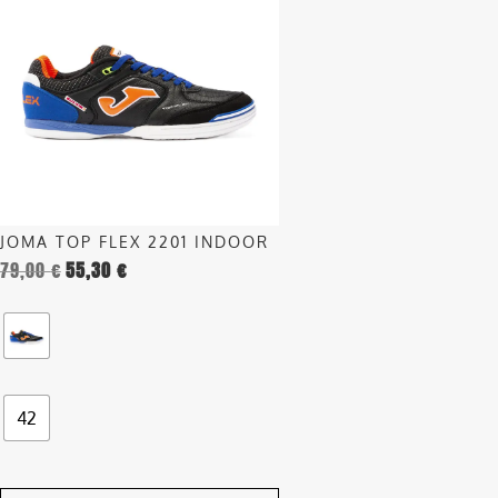
ha
più
varianti.
Le
opzioni
possono
essere
scelte
nella
JOMA TOP FLEX 2201 INDOOR
pagina
79,00
€
55,30
€
del
prodotto
42