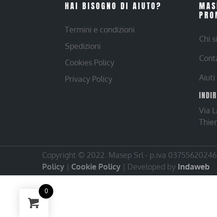
HAI BISOGNO DI AIUTO?
MAS
PRO
Termini e condizioni
Chi 
Spedizioni
Cont
Cookies Policy
Aiuti
Privacy Policy
INDI
Via 
Thie
Copyright © 2022. Masep Srl - p.iva 03755620246 |
Policy
|
Cookie Policy
| Developed by
Indaweb
0