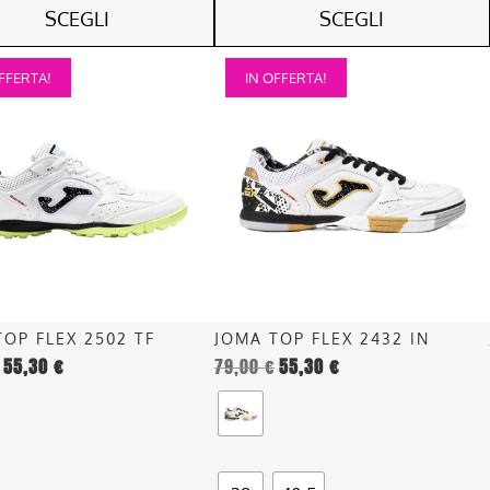
SCEGLI
SCEGLI
Questo
FFERTA!
IN OFFERTA!
o
prodotto
ha
più
.
varianti.
Le
opzioni
o
possono
essere
scelte
nella
TOP FLEX 2502 TF
JOMA TOP FLEX 2432 IN
pagina
55,30
€
79,00
€
55,30
€
del
o
prodotto