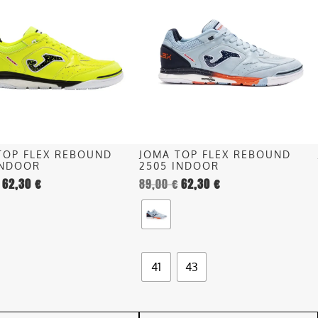
ha
più
più
recente
.
varianti.
Le
opzioni
o
possono
essere
scelte
nella
TOP FLEX REBOUND
JOMA TOP FLEX REBOUND
pagina
INDOOR
2505 INDOOR
del
62,30
€
89,00
€
62,30
€
o
prodotto
41
43