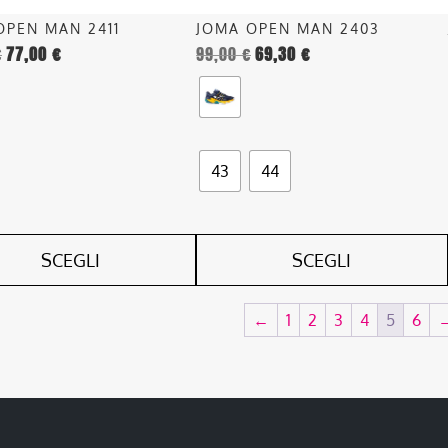
nella
OPEN MAN 2411
JOMA OPEN MAN 2403
pagina
€
77,00
€
99,00
€
69,30
€
del
o
prodotto
43
44
SCEGLI
SCEGLI
←
1
2
3
4
5
6