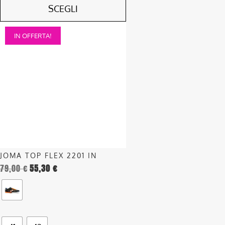
SCEGLI
Questo
IN OFFERTA!
prodotto
ha
più
varianti.
Le
opzioni
possono
essere
scelte
nella
JOMA TOP FLEX 2201 IN
pagina
79,00
€
55,30
€
del
prodotto