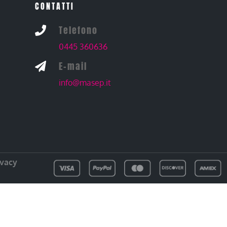
CONTATTI
Telefono

0445 360636
E-mail

info@masep.it
ivacy