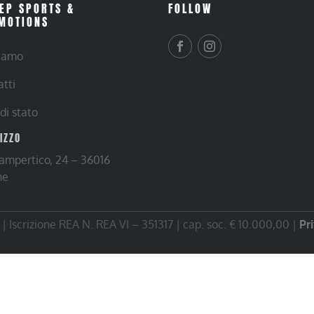
EP SPORTS &
FOLLOW
MOTIONS
siamo
atti
 di stato
RIZZO
Lampertico, 24 – 36016
ne
 Iscrizione REA N. REA VI – 351317 | cap. soc. € 10.000,00 |
Pr