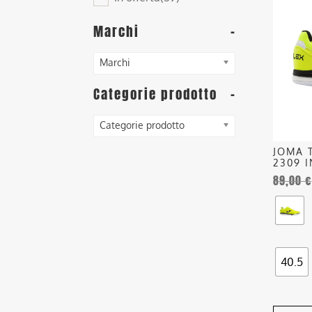
ha
più
Marchi
-
varianti
Le
Marchi
opzioni
posson
Categorie prodotto
-
essere
scelte
Categorie prodotto
nella
JOMA 
pagina
2309 
del
89,00
€
prodott
40.5