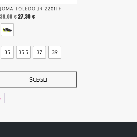
nella
JOMA TOLEDO JR 2201TF
pagina
39,00
€
27,30
€
del
prodotto
35
35.5
37
39
SCEGLI
→