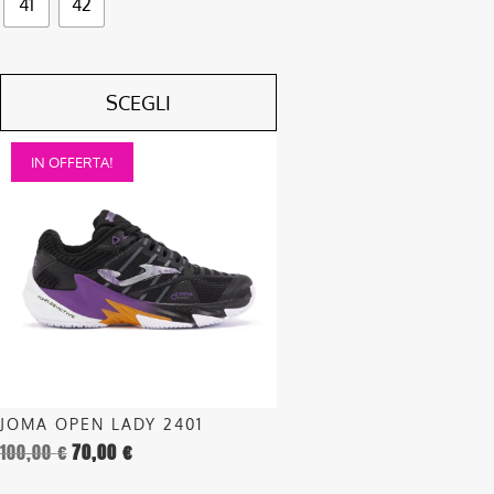
41
42
SCEGLI
Questo
IN OFFERTA!
prodotto
ha
più
varianti.
Le
opzioni
possono
essere
scelte
nella
JOMA OPEN LADY 2401
pagina
100,00
€
70,00
€
del
prodotto