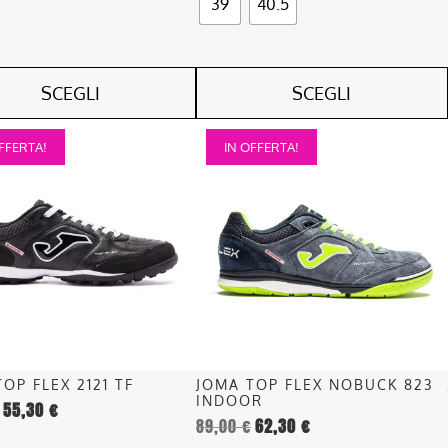
39
40.5
SCEGLI
SCEGLI
Questo
FFERTA!
IN OFFERTA!
o
prodotto
ha
più
.
varianti.
Le
opzioni
o
possono
essere
scelte
nella
OP FLEX 2121 TF
JOMA TOP FLEX NOBUCK 823
pagina
INDOOR
55,30
€
del
89,00
€
62,30
€
o
prodotto