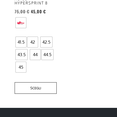
HYPERSPRINT 8
possono
essere
75,00
€
45,00
€
scelte
nella
pagina
del
41.5
42
42.5
prodotto
43.5
44
44.5
45
SCEGLI