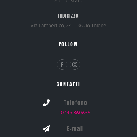
Aiuti di stato
INDIRIZZO
Via Lampertico, 24 – 36016 Thiene
FOLLOW
CONTATTI
Telefono

0445 360636
E-mail
