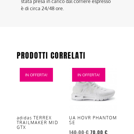
stata presa in carico dal corriere espresso
è di circa 24/48 ore.
PRODOTTI CORRELATI
Questo
Questo
IN OFFERTA!
IN OFFERTA!
prodotto
prodotto
ha
ha
più
più
varianti.
varianti.
Le
Le
opzioni
opzioni
adidas TERREX
UA HOVR PHANTOM
TRAILMAKER MID
SE
possono
possono
GTX
essere
essere
140,00
€
70,00
€