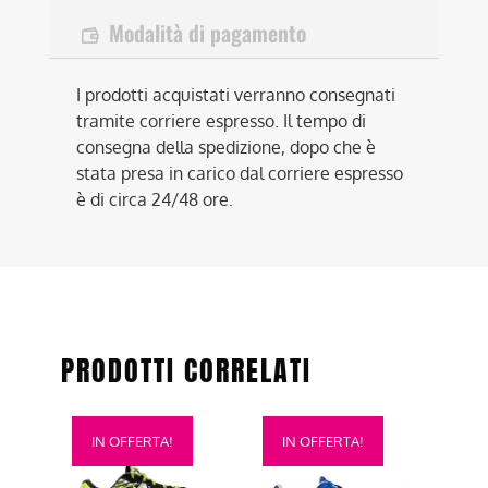
Modalità di pagamento
I prodotti acquistati verranno consegnati
tramite corriere espresso. Il tempo di
consegna della spedizione, dopo che è
stata presa in carico dal corriere espresso
è di circa 24/48 ore.
PRODOTTI CORRELATI
Questo
Questo
IN OFFERTA!
IN OFFERTA!
prodotto
prodotto
ha
ha