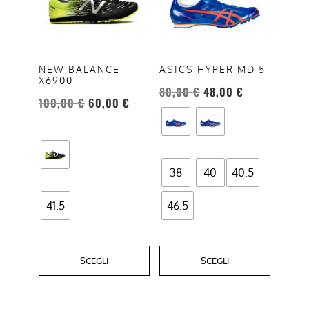
più
più
varianti.
varianti.
Le
Le
opzioni
opzioni
NEW BALANCE
ASICS HYPER MD 5
X6900
possono
possono
80,00
€
48,00
€
essere
essere
100,00
€
60,00
€
scelte
scelte
nella
nella
pagina
pagina
del
del
38
40
40.5
prodotto
prodotto
41.5
46.5
SCEGLI
SCEGLI