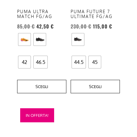
Le
Le
opzioni
opzioni
PUMA ULTRA
PUMA FUTURE 7
MATCH FG/AG
ULTIMATE FG/AG
possono
possono
essere
essere
85,00
€
42,50
€
230,00
€
115,00
€
scelte
scelte
nella
nella
pagina
pagina
del
del
42
46.5
44.5
45
prodotto
prodotto
SCEGLI
SCEGLI
Questo
IN OFFERTA!
prodotto
ha
più