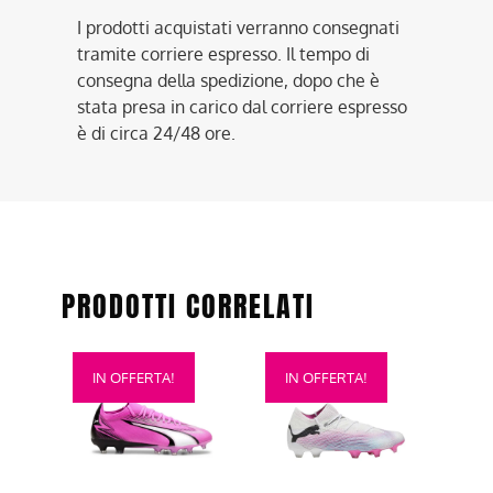
I prodotti acquistati verranno consegnati
tramite corriere espresso. Il tempo di
consegna della spedizione, dopo che è
stata presa in carico dal corriere espresso
è di circa 24/48 ore.
PRODOTTI CORRELATI
Questo
Questo
IN OFFERTA!
IN OFFERTA!
prodotto
prodotto
ha
ha
più
più
varianti.
varianti.