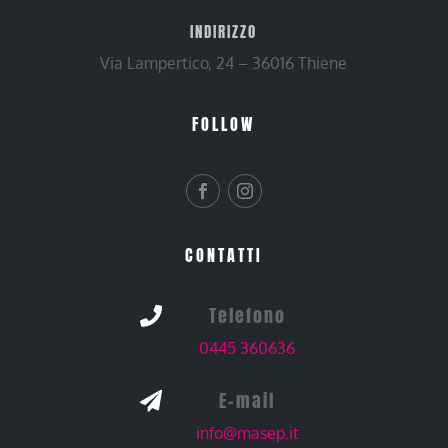
INDIRIZZO
Via Lampertico, 24 – 36016 Thiene
FOLLOW
CONTATTI
Telefono

0445 360636
E-mail

info@masep.it