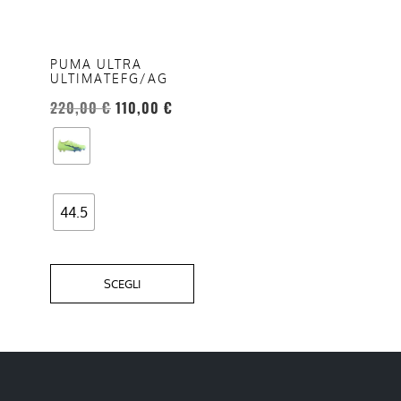
varianti.
Le
opzioni
PUMA ULTRA
ULTIMATEFG/AG
possono
essere
220,00
€
110,00
€
scelte
nella
pagina
del
44.5
prodotto
SCEGLI