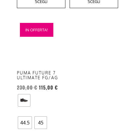
SCEGLI
SCEGLI
Questo
IN OFFERTA!
prodotto
ha
più
varianti.
Le
opzioni
PUMA FUTURE 7
ULTIMATE FG/AG
possono
essere
230,00
€
115,00
€
scelte
nella
pagina
del
44.5
45
prodotto