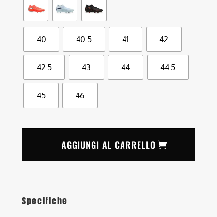
40
40.5
41
42
42.5
43
44
44.5
45
46
AGGIUNGI AL CARRELLO
Specifiche