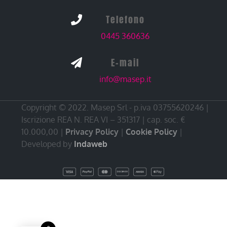
Telefono

0445 360636
E-mail

info@masep.it
Copyright © 2022. Masep Srl - p.iva 03755620246 |
Iscrizione REA N. REA VI – 351317 | cap. soc. €
10.000,00 |
Privacy Policy
|
Cookie Policy
|
Developed by
Indaweb