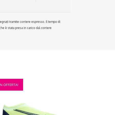
egnati tramite corriere espresso. Il tempo di
e è stata presa in carico dal corriere
sto
IN OFFERTA!
otto
anti.