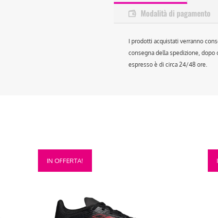
Modalità di pagamento
I prodotti acquistati verranno cons
consegna della spedizione, dopo ch
espresso è di circa 24/48 ore.
Questo
Que
IN OFFERTA!
prodotto
prod
ha
ha
più
più
varianti.
vari
Le
Le