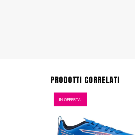
PRODOTTI CORRELATI
Questo
IN OFFERTA!
prodotto
ha
più
varianti.
Le