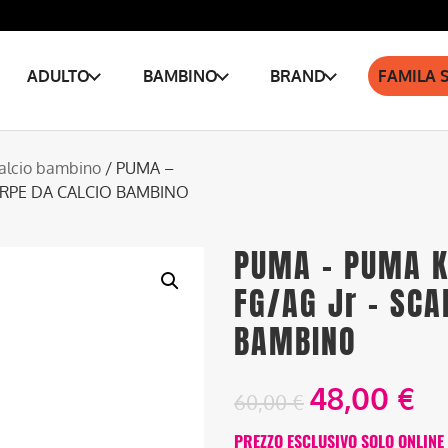
ADULTO
BAMBINO
BRAND
FAMILA 
alcio bambino
/ PUMA –
ARPE DA CALCIO BAMBINO
PUMA – PUMA K
FG/AG Jr – SCA
BAMBINO
48,00
€
60,00
€
PREZZO ESCLUSIVO SOLO ONLINE