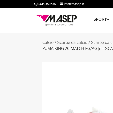
0445 360636
info@masep.it
SPORT
Calcio
/
Scarpe da calcio
/
Scarpe da c
PUMA KING 20 MATCH FG/AG Jr – SC