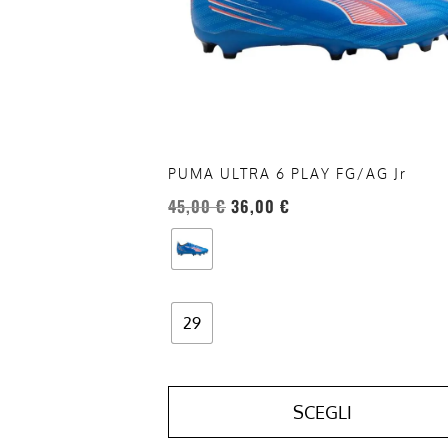
opzioni
possono
essere
scelte
nella
pagina
del
PUMA ULTRA 6 PLAY FG/AG Jr
prodotto
45,00
€
36,00
€
29
SCEGLI