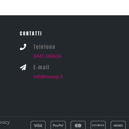
CONTATTI
Telefono

0445 360636
E-mail

info@masep.it
ivacy