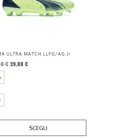
oni
sono
re
te
a
ina
A ULTRA MATCH LLFG/AG Jr
otto
00
€
39,00
€
0
SCEGLI