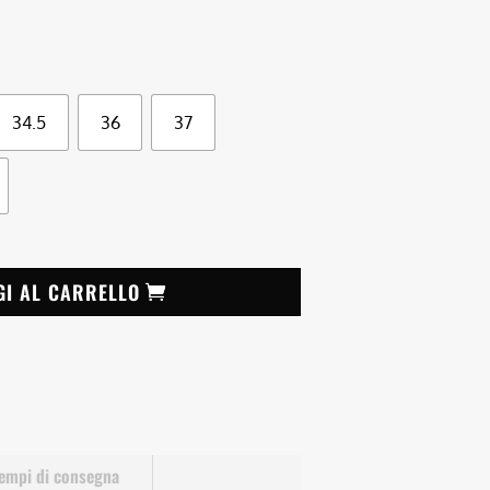
34.5
36
37
GI AL CARRELLO
empi di consegna