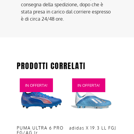
consegna della spedizione, dopo che è
stata presa in carico dal corriere espresso
è di circa 24/48 ore.
PRODOTTI CORRELATI
Questo
Questo
IN OFFERTA!
IN OFFERTA!
prodotto
prodotto
ha
ha
più
più
varianti.
varianti.
Le
Le
opzioni
opzioni
adidas X 19.3 LL FGJ
PUMA ULTRA 6 PRO
FG/AG Jr
possono
possono