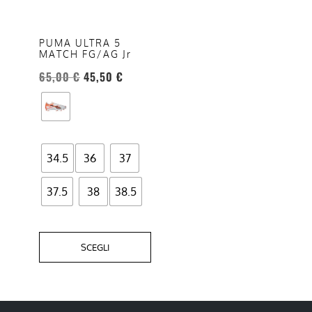
varianti.
Le
opzioni
PUMA ULTRA 5
MATCH FG/AG Jr
possono
essere
65,00
€
45,50
€
scelte
nella
pagina
del
34.5
36
37
prodotto
37.5
38
38.5
SCEGLI