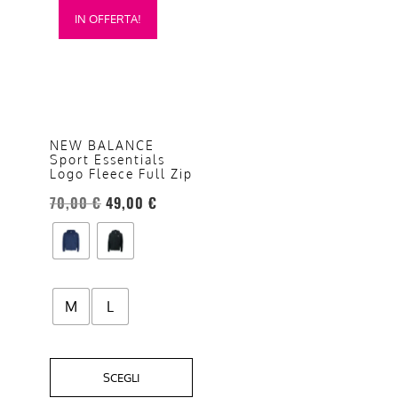
IN OFFERTA!
prodotto
ha
più
varianti.
Le
opzioni
NEW BALANCE
Sport Essentials
possono
Logo Fleece Full Zip
essere
70,00
€
49,00
€
scelte
nella
pagina
del
prodotto
M
L
SCEGLI