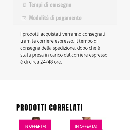
Tempi di consegna
Modalità di pagamento
I prodotti acquistati verranno consegnati
tramite corriere espresso. Il tempo di
consegna della spedizione, dopo che è
stata presa in carico dal corriere espresso
è di circa 24/48 ore.
PRODOTTI CORRELATI
Questo
Questo
IN OFFERTA!
IN OFFERTA!
prodotto
prodotto