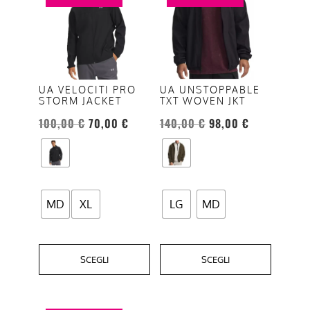
ha
ha
più
più
varianti.
varianti.
Le
Le
opzioni
opzioni
UA VELOCITI PRO
UA UNSTOPPABLE
STORM JACKET
TXT WOVEN JKT
possono
possono
essere
essere
100,00
€
70,00
€
140,00
€
98,00
€
scelte
scelte
nella
nella
pagina
pagina
del
del
MD
XL
LG
MD
prodotto
prodotto
SCEGLI
SCEGLI
Questo