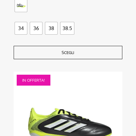
34
36
38
38.5
SCEGLI
Questo
IN OFFERTA!
prodotto
ha
più
varianti.
Le
opzioni
possono
essere