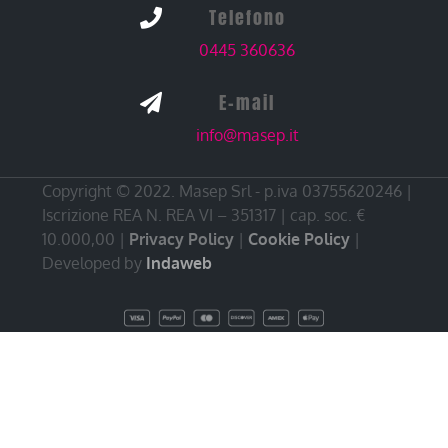
Telefono

0445 360636
E-mail

info@masep.it
Copyright © 2022. Masep Srl - p.iva 03755620246 |
Iscrizione REA N. REA VI – 351317 | cap. soc. €
10.000,00 |
Privacy Policy
|
Cookie Policy
|
Developed by
Indaweb