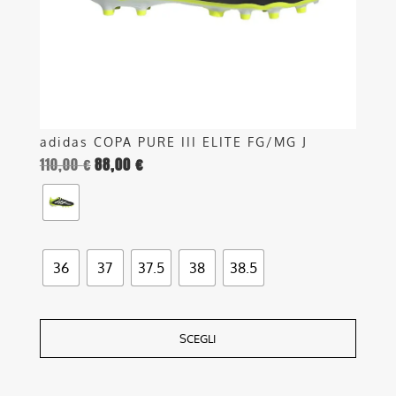
scelte
nella
pagina
del
prodotto
adidas COPA PURE III ELITE FG/MG J
110,00
€
88,00
€
36
37
37.5
38
38.5
SCEGLI