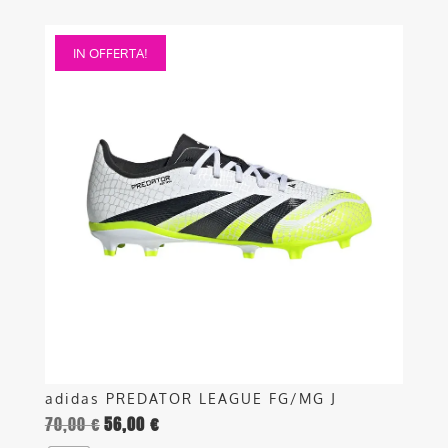
Questo
IN OFFERTA!
prodotto
ha
più
varianti.
Le
opzioni
possono
essere
scelte
nella
pagina
del
prodotto
adidas PREDATOR LEAGUE FG/MG J
70,00
€
56,00
€