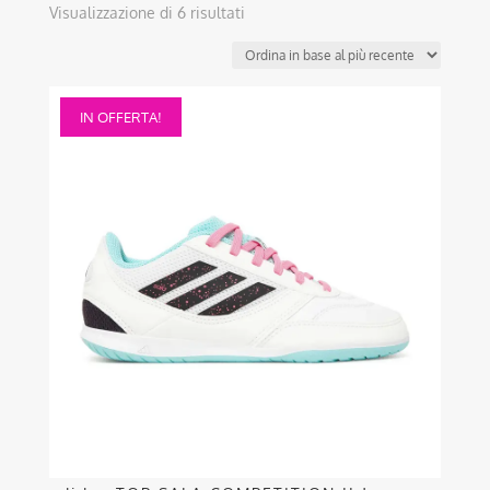
Ordina
Visualizzazione di 6 risultati
in
base
al
Questo
più
IN OFFERTA!
prodotto
recente
ha
più
varianti.
Le
opzioni
possono
essere
scelte
nella
pagina
del
prodotto