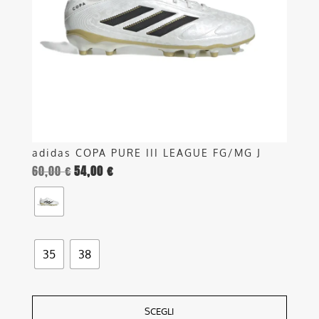
possono
essere
scelte
nella
pagina
del
prodotto
adidas COPA PURE III LEAGUE FG/MG J
60,00
€
54,00
€
35
38
SCEGLI