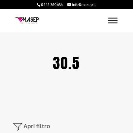
0445 360636
info@masep.it
30.5
Apri filtro