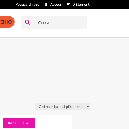
Politica di reso
Accedi
0 Elementi
SCHIO
Questo
IN OFFERTA!
prodotto