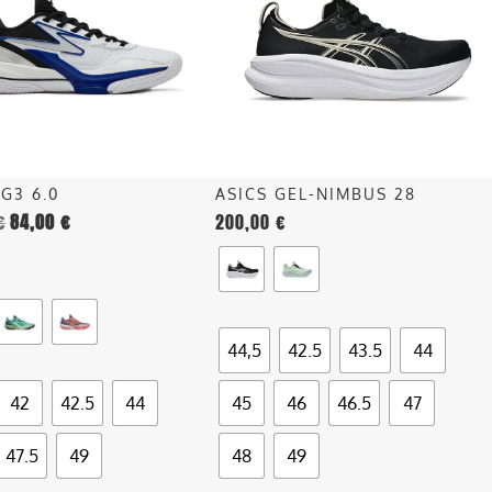
.
varianti.
Le
opzioni
o
possono
essere
scelte
nella
IG3 6.0
ASICS GEL-NIMBUS 28
pagina
€
84,00
€
200,00
€
del
o
prodotto
44,5
42.5
43.5
44
42
42.5
44
45
46
46.5
47
47.5
49
48
49