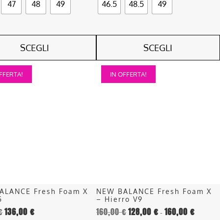
47
48
49
46.5
48.5
49
SCEGLI
SCEGLI
Questo
FFERTA!
IN OFFERTA!
o
prodotto
ha
più
.
varianti.
Le
opzioni
o
possono
essere
scelte
nella
ALANCE Fresh Foam X
NEW BALANCE Fresh Foam X
pagina
5
– Hierro V9
del
€
136,00
€
160,00
€
128,00
€
160,00
€
Fascia
-
o
prodotto