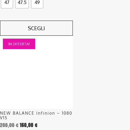
47
47.5
49
SCEGLI
Questo
IN OFFERTA!
prodotto
ha
più
varianti.
Le
opzioni
possono
essere
scelte
nella
NEW BALANCE Infinion – 1080
pagina
V15
del
200,00
€
160,00
€
prodotto