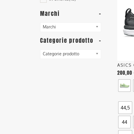
ha
più
Marchi
-
varianti
Le
Marchi
opzioni
posson
Categorie prodotto
-
essere
scelte
Categorie prodotto
nella
ASICS
pagina
200,00
del
prodott
44,5
44