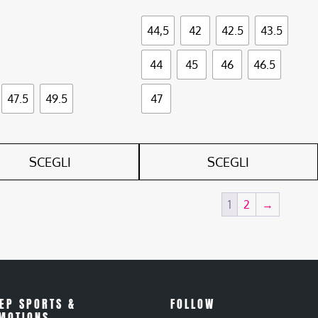
44,5
42
42.5
43.5
44
45
46
46.5
47.5
49.5
47
SCEGLI
SCEGLI
1
2
→
EP SPORTS &
FOLLOW
MOTIONS