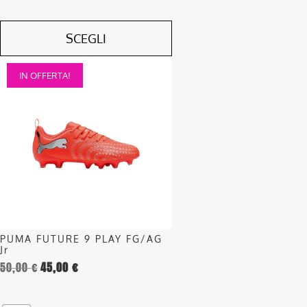
SCEGLI
Questo
IN OFFERTA!
prodotto
ha
più
varianti.
Le
opzioni
possono
essere
scelte
nella
PUMA FUTURE 9 PLAY FG/AG
pagina
Jr
del
50,00
€
45,00
€
prodotto