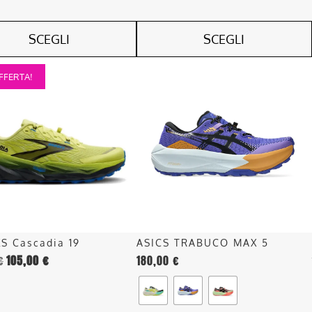
SCEGLI
SCEGLI
Questo
FFERTA!
o
prodotto
ha
più
.
varianti.
Le
opzioni
o
possono
essere
scelte
nella
S Cascadia 19
ASICS TRABUCO MAX 5
pagina
€
105,00
€
180,00
€
del
o
prodotto