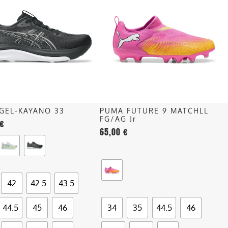
ha
più
più
recente
.
varianti.
Le
opzioni
o
possono
essere
scelte
nella
 GEL-KAYANO 33
PUMA FUTURE 9 MATCHLL
pagina
FG/AG Jr
€
del
65,00
€
o
prodotto
42
42.5
43.5
44.5
45
46
34
35
44.5
46