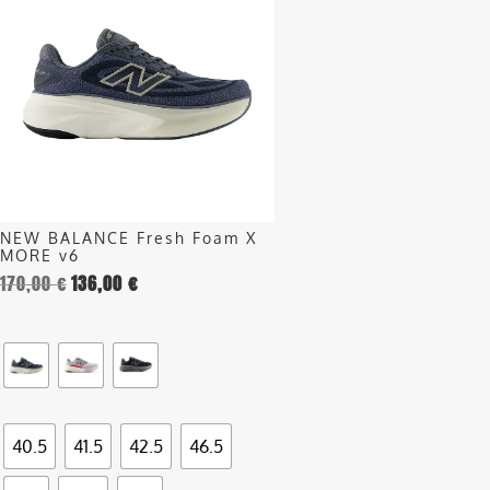
ha
più
varianti.
Le
opzioni
possono
essere
scelte
nella
NEW BALANCE Fresh Foam X
pagina
MORE v6
del
170,00
€
136,00
€
prodotto
40.5
41.5
42.5
46.5