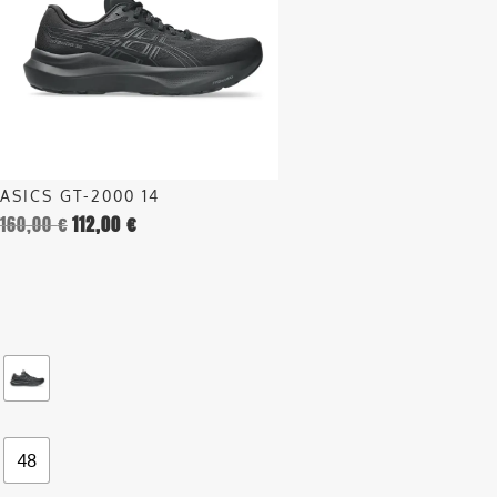
varianti.
Le
opzioni
possono
essere
scelte
nella
ASICS GT-2000 14
pagina
160,00
€
112,00
€
del
prodotto
48