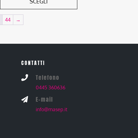
SCEGLI
44
→
CONTATTI
Telefono

0445 360636
E-mail

info@masep.it