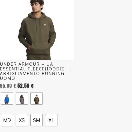
ha
più
varianti.
Le
opzioni
possono
essere
scelte
nella
UNDER ARMOUR – UA
pagina
ESSENTIAL FLEECEHOODIE –
del
ABBIGLIAMENTO RUNNING
UOMO
prodotto
65,00
€
52,50
€
MD
XS
SM
XL