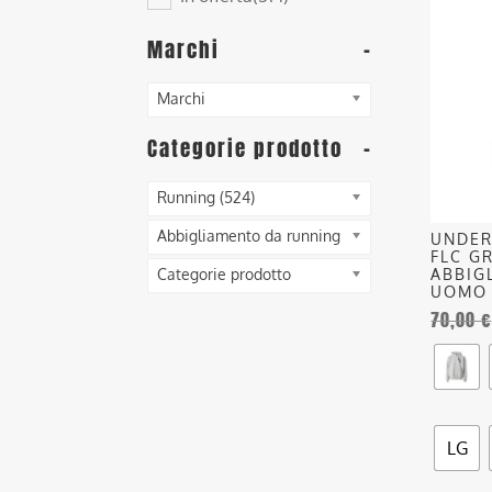
ha
più
Marchi
-
varianti
Le
Marchi
opzioni
posson
Categorie prodotto
-
essere
scelte
Running (524)
nella
Abbigliamento da running
UNDER
pagina
FLC G
del
ABBIG
Categorie prodotto
UOMO
prodott
70,00
€
LG