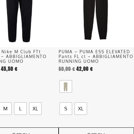
.
varianti.
Le
opzioni
o
possono
essere
scelte
nella
 Nike M Club FTt
PUMA – PUMA ESS ELEVATED
pagina
r – ABBIGLIAMENTO
Pants FL cl – ABBIGLIAMENTO
del
ING UOMO
RUNNING UOMO
45,50
€
60,00
€
42,00
€
o
prodotto
M
L
XL
S
XL