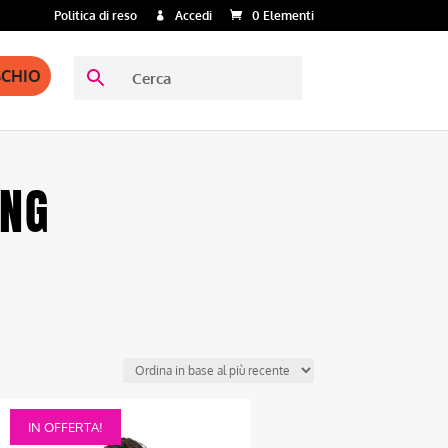
Politica di reso
Accedi
0 Elementi
SCHIO
ING
Questo
IN OFFERTA!
prodotto