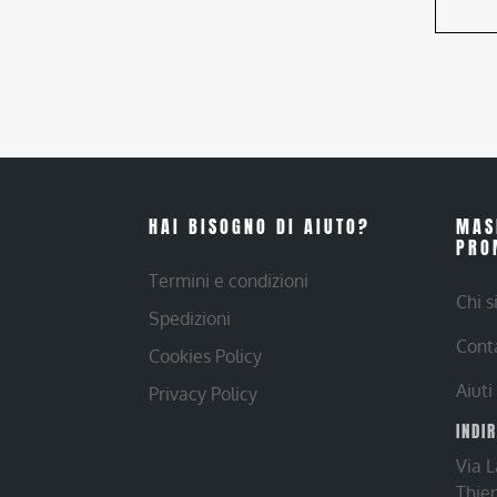
HAI BISOGNO DI AIUTO?
MAS
PRO
Termini e condizioni
Chi 
Spedizioni
Cont
Cookies Policy
Aiuti
Privacy Policy
INDI
Via 
Thie