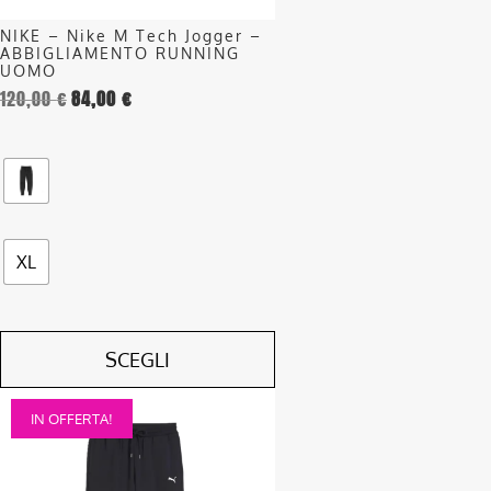
nella
NIKE – Nike M Tech Jogger –
pagina
ABBIGLIAMENTO RUNNING
del
UOMO
120,00
€
84,00
€
prodotto
XL
SCEGLI
Questo
IN OFFERTA!
prodotto
ha
più