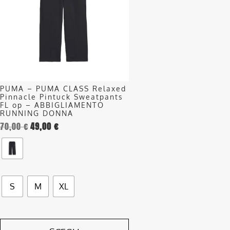
varianti.
Le
opzioni
possono
essere
scelte
nella
PUMA – PUMA CLASS Relaxed
pagina
Pinnacle Pintuck Sweatpants
del
FL op – ABBIGLIAMENTO
RUNNING DONNA
prodotto
70,00
€
49,00
€
S
M
XL