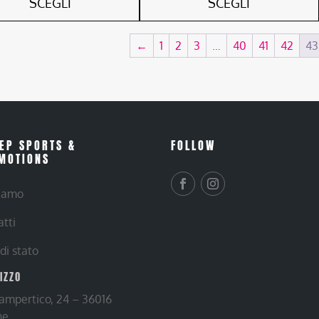
SCEGLI
SCEGLI
←
1
2
3
…
40
41
42
43
EP SPORTS &
FOLLOW
MOTIONS
siamo
atti
 di stato
RIZZO
Lampertico, 24 – 36016
ne