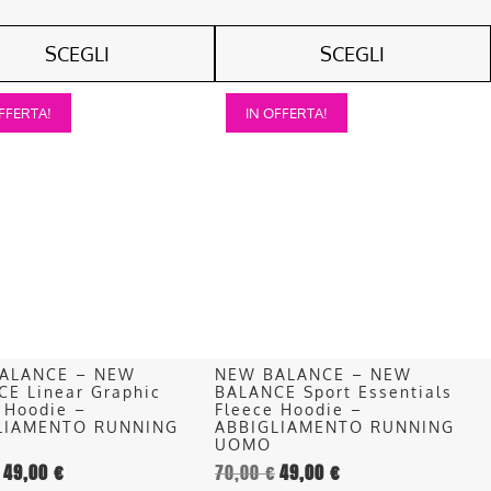
SCEGLI
SCEGLI
Questo
FFERTA!
IN OFFERTA!
o
prodotto
ha
più
.
varianti.
Le
opzioni
o
possono
essere
scelte
nella
ALANCE – NEW
NEW BALANCE – NEW
pagina
E Linear Graphic
BALANCE Sport Essentials
del
 Hoodie –
Fleece Hoodie –
LIAMENTO RUNNING
ABBIGLIAMENTO RUNNING
o
prodotto
UOMO
49,00
€
70,00
€
49,00
€