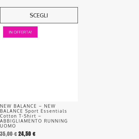
SCEGLI
Questo
IN OFFERTA!
prodotto
ha
più
varianti.
Le
opzioni
possono
essere
scelte
nella
NEW BALANCE – NEW
pagina
BALANCE Sport Essentials
del
Cotton T-Shirt –
ABBIGLIAMENTO RUNNING
prodotto
UOMO
35,00
€
24,50
€