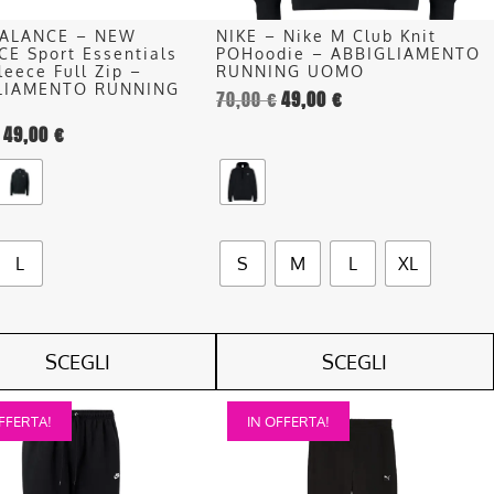
nella
ALANCE – NEW
NIKE – Nike M Club Knit
pagina
E Sport Essentials
POHoodie – ABBIGLIAMENTO
del
leece Full Zip –
RUNNING UOMO
LIAMENTO RUNNING
70,00
€
49,00
€
o
prodotto
49,00
€
L
S
M
L
XL
SCEGLI
SCEGLI
Questo
FFERTA!
IN OFFERTA!
o
prodotto
ha
più