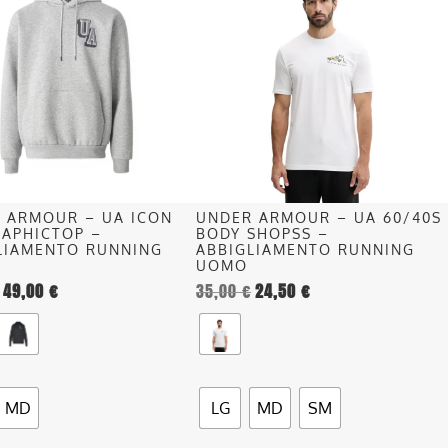
ha
più
più
recente
.
varianti.
Le
opzioni
o
possono
essere
scelte
nella
 ARMOUR – UA ICON
UNDER ARMOUR – UA 60/40S
pagina
RAPHICTOP –
BODY SHOPSS –
del
LIAMENTO RUNNING
ABBIGLIAMENTO RUNNING
UOMO
o
prodotto
49,00
€
35,00
€
24,50
€
MD
LG
MD
SM