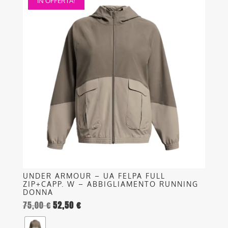
IN OFFERTA!
prodotto
ha
più
varianti.
Le
opzioni
possono
essere
scelte
nella
pagina
del
prodotto
UNDER ARMOUR – UA FELPA FULL
ZIP+CAPP. W – ABBIGLIAMENTO RUNNING
DONNA
75,00
€
52,50
€