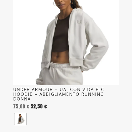
più
varianti.
Le
opzioni
possono
essere
scelte
nella
pagina
del
prodotto
UNDER ARMOUR – UA ICON VIDA FLC
HOODIE – ABBIGLIAMENTO RUNNING
DONNA
75,00
€
52,50
€