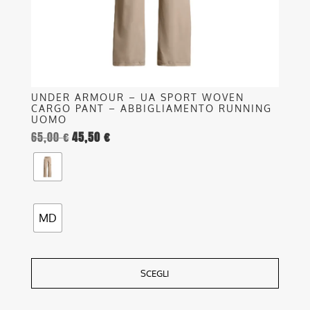
nella
pagina
del
prodotto
UNDER ARMOUR – UA SPORT WOVEN
CARGO PANT – ABBIGLIAMENTO RUNNING
UOMO
65,00
€
45,50
€
MD
SCEGLI