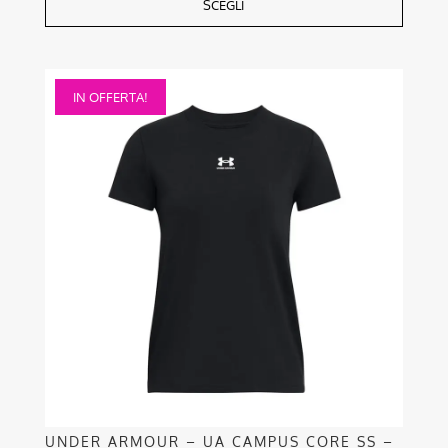
SCEGLI
Questo
IN OFFERTA!
prodotto
ha
più
varianti.
Le
opzioni
possono
essere
scelte
nella
pagina
del
prodotto
UNDER ARMOUR – UA CAMPUS CORE SS –