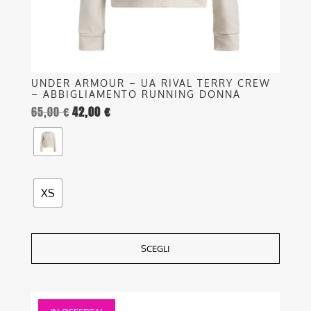
pagina
del
prodotto
UNDER ARMOUR – UA RIVAL TERRY CREW
– ABBIGLIAMENTO RUNNING DONNA
65,00
€
42,00
€
XS
SCEGLI
Questo