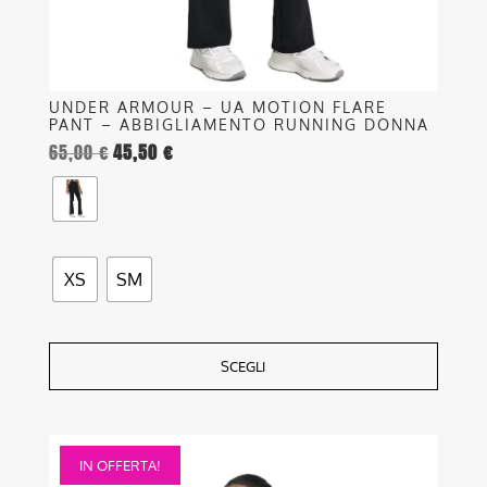
pagina
del
prodotto
UNDER ARMOUR – UA MOTION FLARE
PANT – ABBIGLIAMENTO RUNNING DONNA
65,00
€
45,50
€
XS
SM
SCEGLI
Questo
IN OFFERTA!
prodotto