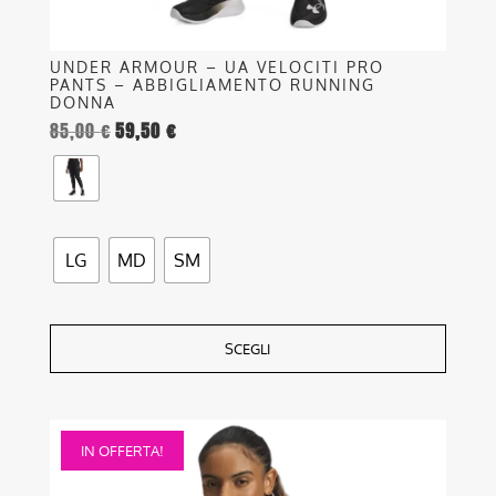
prodotto
UNDER ARMOUR – UA VELOCITI PRO
PANTS – ABBIGLIAMENTO RUNNING
DONNA
85,00
€
59,50
€
LG
MD
SM
SCEGLI
Questo
IN OFFERTA!
prodotto
ha