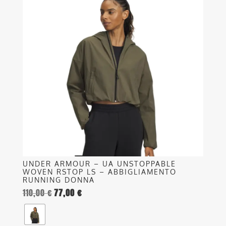
ha
più
varianti.
Le
opzioni
possono
essere
scelte
nella
pagina
del
prodotto
UNDER ARMOUR – UA UNSTOPPABLE
WOVEN RSTOP LS – ABBIGLIAMENTO
RUNNING DONNA
110,00
€
77,00
€