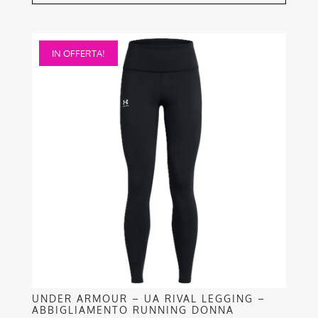
Questo
IN OFFERTA!
prodotto
ha
più
varianti.
Le
opzioni
possono
essere
scelte
nella
pagina
del
prodotto
UNDER ARMOUR – UA RIVAL LEGGING –
ABBIGLIAMENTO RUNNING DONNA