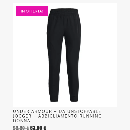
Questo
IN OFFERTA!
prodotto
ha
più
varianti.
Le
opzioni
possono
essere
scelte
nella
pagina
del
prodotto
UNDER ARMOUR – UA UNSTOPPABLE
JOGGER – ABBIGLIAMENTO RUNNING
DONNA
90,00
€
63,00
€