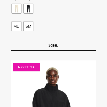
MD
SM
SCEGLI
Questo
IN OFFERTA!
prodotto
ha
più
varianti.
Le
opzioni
possono