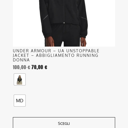
essere
scelte
nella
pagina
del
prodotto
UNDER ARMOUR – UA UNSTOPPABLE
JACKET – ABBIGLIAMENTO RUNNING
DONNA
100,00
€
70,00
€
MD
SCEGLI