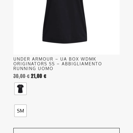
possono
essere
scelte
nella
pagina
del
prodotto
UNDER ARMOUR – UA BOX WDMK
ORIGINATORS SS – ABBIGLIAMENTO
RUNNING UOMO
30,00
€
21,00
€
SM