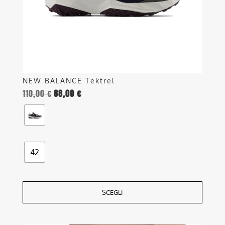
scelte
nella
pagina
del
prodotto
NEW BALANCE Tektrel
110,00
€
88,00
€
42
SCEGLI