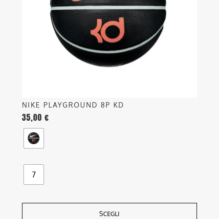
possono
essere
scelte
nella
pagina
del
prodotto
NIKE PLAYGROUND 8P KD
35,00
€
7
SCEGLI