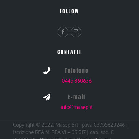
FOLLOW
CONTATTI
Telefono

0445 360636
E-mail

info@masep.it
Copyright © 2022. Masep Srl - p.iva 03755620246 |
Iscrizione REA N. REA VI – 351317 | cap. soc. €