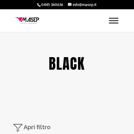
0445 360636
info@masep.it
BLACK
Apri filtro