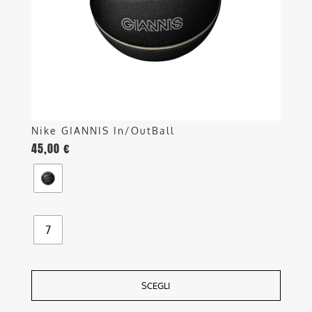
essere
scelte
nella
pagina
del
prodotto
Nike GIANNIS In/OutBall
45,00
€
7
SCEGLI