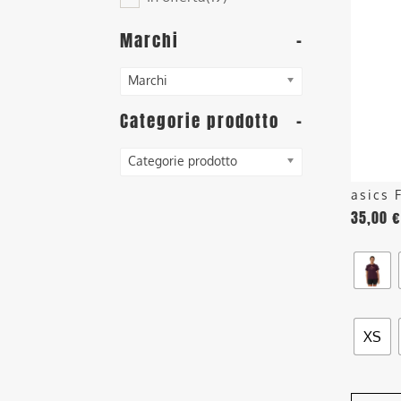
ha
più
Marchi
-
varianti
Le
Marchi
opzioni
posson
Categorie prodotto
-
essere
scelte
Categorie prodotto
nella
asics 
pagina
35,00
€
del
prodott
XS