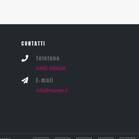
CONTATTI
Telefono

0445 360636
E-mail

info@masep.it
ivacy