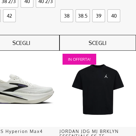
38 2/3
40
40 2/3
42
38
38.5
39
40
SCEGLI
SCEGLI
Questo
IN OFFERTA!
o
prodotto
ha
più
.
varianti.
Le
opzioni
o
possono
essere
scelte
nella
S Hyperion Max4
JORDAN JDG MJ BRKLYN
pagina