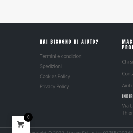
HAI BISOGNO DI AIUTO?
MAS
PRO
Termini e condizioni
Chi 
Spedizioni
Cont
Cookies Policy
Aiuti
Privacy Policy
INDI
Via 
Thie
0
Copyright © 2022. Masep Srl - p.iva 03755620246 |