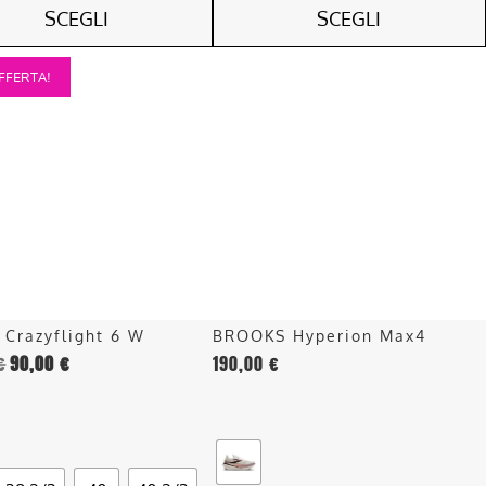
SCEGLI
SCEGLI
Questo
FFERTA!
o
prodotto
ha
più
.
varianti.
Le
opzioni
o
possono
essere
scelte
nella
 Crazyflight 6 W
BROOKS Hyperion Max4
pagina
€
90,00
€
190,00
€
del
o
prodotto