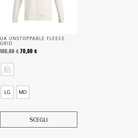
opzioni
possono
essere
scelte
nella
UA UNSTOPPABLE FLEECE
pagina
GRID
del
100,00
€
70,00
€
prodotto
LG
MD
SCEGLI