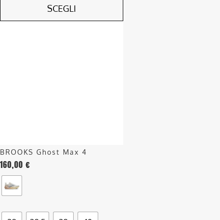
SCEGLI
Questo
prodotto
ha
più
varianti.
Le
opzioni
possono
essere
scelte
nella
BROOKS Ghost Max 4
pagina
160,00
€
del
prodotto