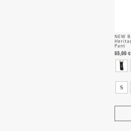
opzioni
posson
essere
scelte
nella
NEW B
pagina
Herita
del
Pant
65,00
€
prodott
S