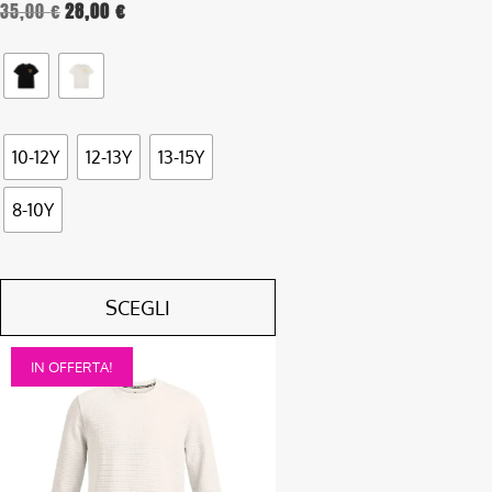
35,00
€
28,00
€
del
prodotto
10-12Y
12-13Y
13-15Y
8-10Y
SCEGLI
Questo
IN OFFERTA!
prodotto
ha
più
varianti.
Le