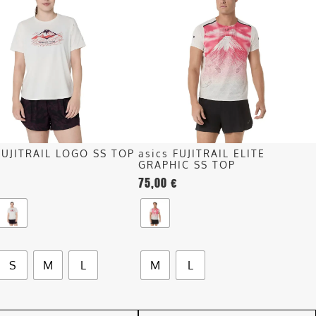
ha
più
più
recente
.
varianti.
Le
opzioni
o
possono
essere
scelte
nella
FUJITRAIL LOGO SS TOP
asics FUJITRAIL ELITE
pagina
GRAPHIC SS TOP
del
75,00
€
o
prodotto
S
M
L
M
L