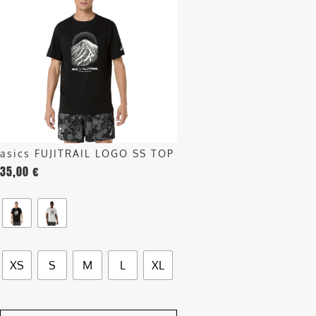
ha
più
varianti.
Le
opzioni
possono
essere
scelte
nella
asics FUJITRAIL LOGO SS TOP
pagina
35,00
€
del
prodotto
XS
S
M
L
XL