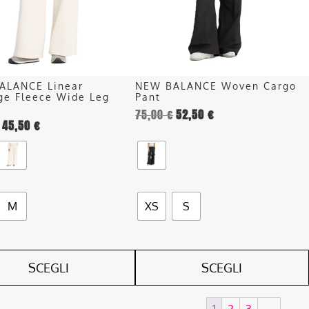
opzioni
o
possono
essere
scelte
nella
ALANCE Linear
NEW BALANCE Woven Cargo
pagina
ge Fleece Wide Leg
Pant
del
75,00
€
52,50
€
45,50
€
o
prodotto
M
XS
S
SCEGLI
SCEGLI
1
2
3
→