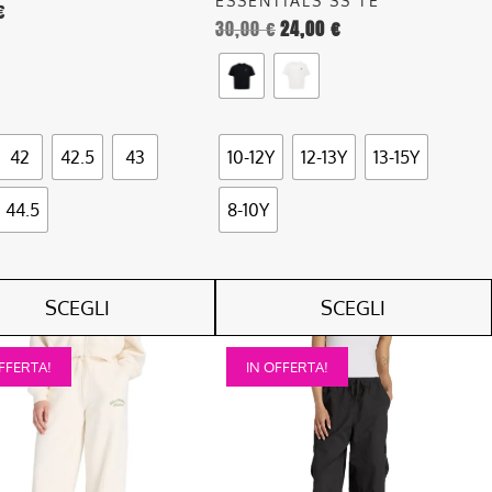
ESSENTIALS SS TE
€
del
30,00
€
24,00
€
o
prodotto
42
42.5
43
10-12Y
12-13Y
13-15Y
44.5
8-10Y
SCEGLI
SCEGLI
Questo
FFERTA!
IN OFFERTA!
o
prodotto
ha
più
.
varianti.
Le