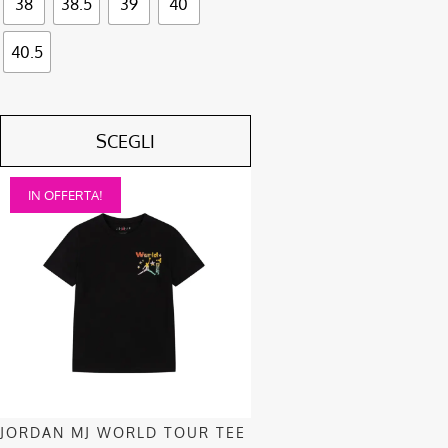
38
38.5
39
40
40.5
SCEGLI
Questo
IN OFFERTA!
prodotto
ha
più
varianti.
Le
opzioni
possono
essere
scelte
nella
JORDAN MJ WORLD TOUR TEE
pagina