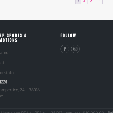
EP SPORTS &
FOLLOW
MOTIONS
siamo
atti
 di stato
RIZZO
Lampertico, 24 – 36016
ne
 Iscrizione REA N. REA VI – 351317 | cap. soc. € 10.000,00 |
Pr